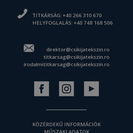
TITKÁRSÁG:
+40 266 310 670
HELYFOGLALÁS:
+40 748 168 506
direktor@csikijatekszin.ro
titkarsag@csikijatekszin.ro
irodalmititkarsag@csikijatekszin.ro
KÖZÉRDEKŰ INFORMÁCIÓK
MŰSZAKI ADATOK