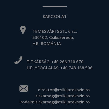
KAPCSOLAT
TEMESVÁRI SGT., 6 sz.
530102, Csíkszereda,
HR, ROMÁNIA
TITKÁRSÁG:
+40 266 310 670
HELYFOGLALÁS:
+40 748 168 506
direktor@csikijatekszin.ro
titkarsag@csikijatekszin.ro
irodalmititkarsag@csikijatekszin.ro