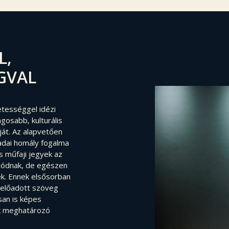
L,
GVAL
tességgel idézi
gosabb, kulturális
át. Az alapvetően
ladai homály fogalma
s műfaji jegyek az
lódnak, de egészen
ek. Ennek elsősorban
 előadott szöveg
isan is képes
ak meghatározó