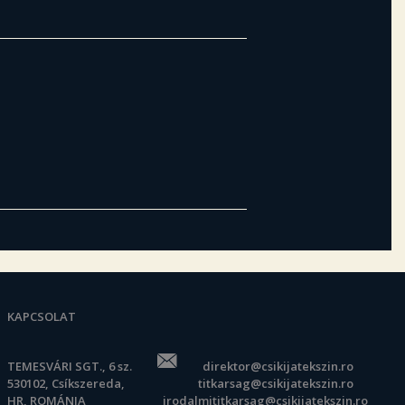
KAPCSOLAT
TEMESVÁRI SGT., 6 sz.
direktor@csikijatekszin.ro
530102, Csíkszereda,
titkarsag@csikijatekszin.ro
HR, ROMÁNIA
irodalmititkarsag@csikijatekszin.ro