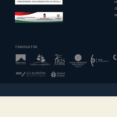
H
O
M
TÁMOGATÓK