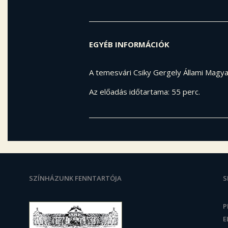
EGYÉB INFORMÁCIÓK
A temesvári Csiky Gergely Állami Magy
Az előadás időtartama: 55 perc.
SZÍNHÁZUNK FENNTARTÓJA
S
P
E