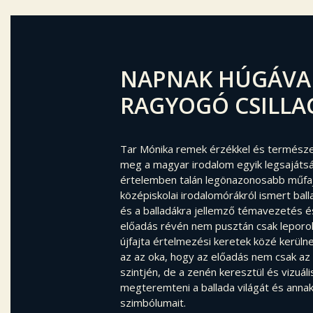
NAPNAK HÚGÁVA
RAGYOGÓ CSILLA
Tar Mónika remek érzékkel és természe
meg a magyar irodalom egyik legsajátsá
értelemben talán legönazonosabb műfaj
középiskolai irodalomórákról ismert bal
és a balladákra jellemző témavezetés é
előadás révén nem pusztán csak leporo
újfajta értelmezési keretek közé kerüln
az az oka, hogy az előadás nem csak az
szintjén, de a zenén keresztül és vizuál
megteremteni a ballada világát és ann
szimbólumait.