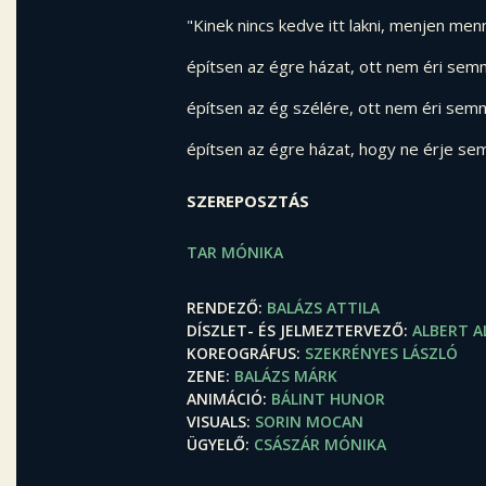
"Kinek nincs kedve itt lakni, menjen men
építsen az égre házat, ott nem éri sem
építsen az ég szélére, ott nem éri semm
építsen az égre házat, hogy ne érje se
SZEREPOSZTÁS
TAR MÓNIKA
RENDEZŐ
BALÁZS ATTILA
DÍSZLET- ÉS JELMEZTERVEZŐ
ALBERT A
KOREOGRÁFUS
SZEKRÉNYES LÁSZLÓ
ZENE
BALÁZS MÁRK
ANIMÁCIÓ
BÁLINT HUNOR
VISUALS
SORIN MOCAN
ÜGYELŐ
CSÁSZÁR MÓNIKA