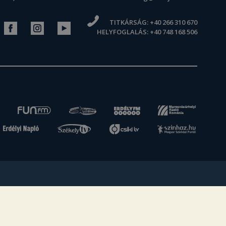
TITKÁRSÁG:
+40 266 310 670
HELYFOGLALÁS:
+40 748 168 506