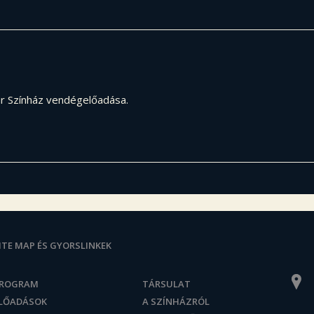
ar Színház vendégelőadása.
ITE MAP ÉS GYORSLINKEK
ROGRAM
TÁRSULAT
LŐADÁSOK
A SZÍNHÁZRÓL