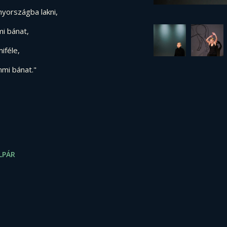
nyországba lakni,
mi bánat,
iféle,
mmi bánat."
LPÁR