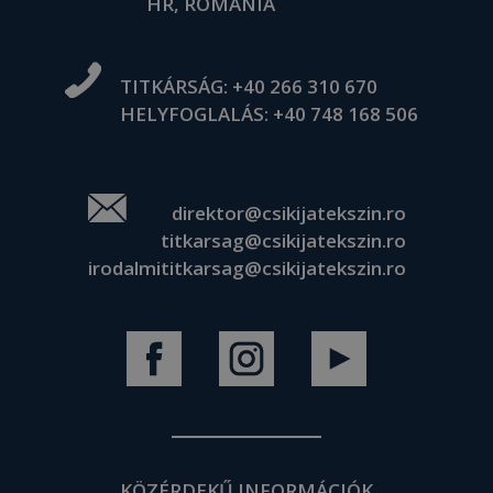
HR, ROMÁNIA
TITKÁRSÁG:
+40 266 310 670
HELYFOGLALÁS:
+40 748 168 506
direktor@csikijatekszin.ro
titkarsag@csikijatekszin.ro
irodalmititkarsag@csikijatekszin.ro
KÖZÉRDEKŰ INFORMÁCIÓK