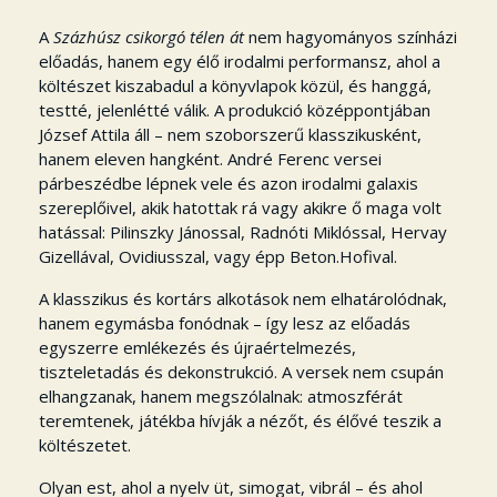
A
Százhúsz csikorgó télen át
nem hagyományos színházi
előadás, hanem egy élő irodalmi performansz, ahol a
költészet kiszabadul a könyvlapok közül, és hanggá,
testté, jelenlétté válik. A produkció középpontjában
József Attila áll – nem szoborszerű klasszikusként,
hanem eleven hangként. André Ferenc versei
párbeszédbe lépnek vele és azon irodalmi galaxis
szereplőivel, akik hatottak rá vagy akikre ő maga volt
hatással: Pilinszky Jánossal, Radnóti Miklóssal, Hervay
Gizellával, Ovidiusszal, vagy épp Beton.Hofival.
A klasszikus és kortárs alkotások nem elhatárolódnak,
hanem egymásba fonódnak – így lesz az előadás
egyszerre emlékezés és újraértelmezés,
tiszteletadás és dekonstrukció. A versek nem csupán
elhangzanak, hanem megszólalnak: atmoszférát
teremtenek, játékba hívják a nézőt, és élővé teszik a
költészetet.
Olyan est, ahol a nyelv üt, simogat, vibrál – és ahol