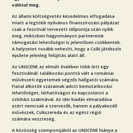
valósul meg.
Az állami költségvetés késedelmes elfogadása
miatt a legtöbb nyilvános finanszírozási pályázat
csak a fesztivál tervezett időpontja után nyílik
meg, miközben hagyományos partnereink
támogatási lehetőségei is jelentősen csökkentek.
A helyzetet tovább nehezíti, hogy a Csíki Játékszín
épülete jelenleg felújítás alatt áll.
Az UNSCENE az elmúlt években több lett egy
fesztiválnál: találkozási ponttá vált a romániai
művészeti egyetemek végzős hallgatói számára.
Fiatal alkotók százainak adott bemutatkozási
lehetőséget, láthatóságot és kapcsolatot a
színházi szakmával. Az idei kiadás elmaradása
ezért nemcsak a szervezők, hanem a pályakezdő
művészek, Csíkszereda és az egész régió
számára veszteség.
A közösség szempontjából az UNSCENE hiánya a