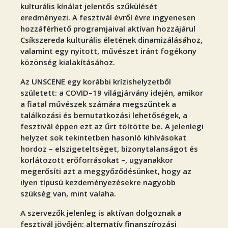
kulturális kínálat jelentős szűkülését
eredményezi. A fesztivál évről évre ingyenesen
hozzáférhető programjaival aktívan hozzájárul
Csíkszereda kulturális életének dinamizálásához,
valamint egy nyitott, művészet iránt fogékony
közönség kialakításához.
Az UNSCENE egy korábbi krízishelyzetből
született: a COVID–19 világjárvány idején, amikor
a fiatal művészek számára megszűntek a
találkozási és bemutatkozási lehetőségek, a
fesztivál éppen ezt az űrt töltötte be. A jelenlegi
helyzet sok tekintetben hasonló kihívásokat
hordoz – elszigeteltséget, bizonytalanságot és
korlátozott erőforrásokat –, ugyanakkor
megerősíti azt a meggyőződésünket, hogy az
ilyen típusú kezdeményezésekre nagyobb
szükség van, mint valaha.
A szervezők jelenleg is aktívan dolgoznak a
fesztivál jövőjén: alternatív finanszírozási