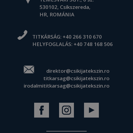
530102, Csíkszereda,
HR, ROMÁNIA
TITKÁRSÁG:
+40 266 310 670
HELYFOGLALÁS:
+40 748 168 506
direktor@csikijatekszin.ro
titkarsag@csikijatekszin.ro
irodalmititkarsag@csikijatekszin.ro