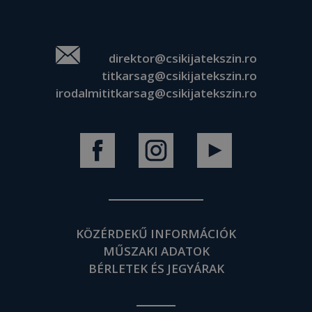
direktor@csikijatekszin.ro
titkarsag@csikijatekszin.ro
irodalmititkarsag@csikijatekszin.ro
KÖZÉRDEKŰ INFORMÁCIÓK
MŰSZAKI ADATOK
BÉRLETEK ÉS JEGYÁRAK