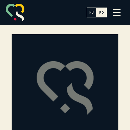
HU
RO