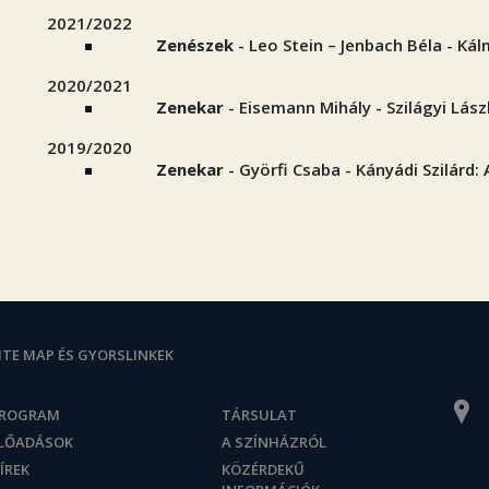
2021/2022
Zenészek
- Leo Stein – Jenbach Béla - Ká
2020/2021
Zenekar
- Eisemann Mihály - Szilágyi Lász
2019/2020
Zenekar
- Györfi Csaba - Kányádi Szilárd:
ITE MAP ÉS GYORSLINKEK
ROGRAM
TÁRSULAT
LŐADÁSOK
A SZÍNHÁZRÓL
ÍREK
KÖZÉRDEKŰ