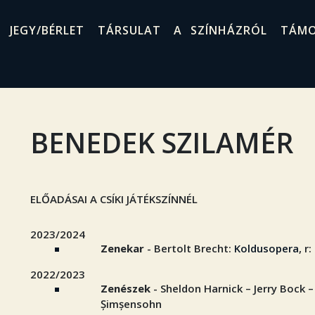
JEGY/BÉRLET
TÁRSULAT
A SZÍNHÁZRÓL
TÁM
BENEDEK SZILAMÉR
ELŐADÁSAI A CSÍKI JÁTÉKSZÍNNÉL
2023/2024
Zenekar
- Bertolt Brecht:
Koldusopera
, r
2022/2023
Zenészek
- Sheldon Harnick – Jerry Bock –
Șimșensohn