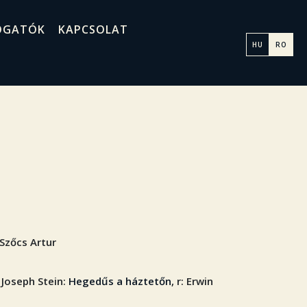
OGATÓK
KAPCSOLAT
HU
RO
: Szőcs Artur
 Joseph Stein:
Hegedűs a háztetőn
, r: Erwin