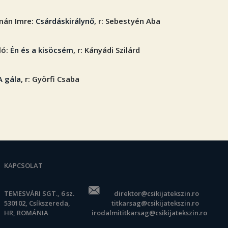
lmán Imre:
Csárdáskirálynő
, r: Sebestyén Aba
ló:
Én és a kisöcsém
, r: Kányádi Szilárd
A gála
, r: Györfi Csaba
KAPCSOLAT
TEMESVÁRI SGT., 6 sz.
direktor@csikijatekszin.ro
530102, Csíkszereda,
titkarsag@csikijatekszin.ro
HR, ROMÁNIA
irodalmititkarsag@csikijatekszin.ro