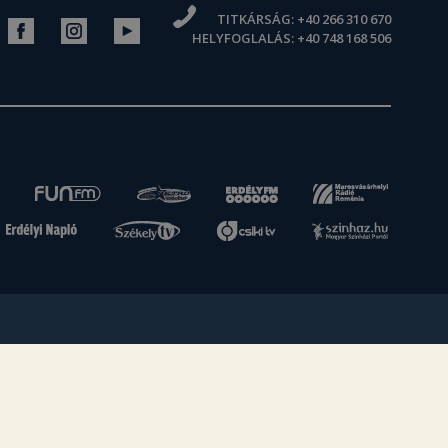
TITKÁRSÁG:
+40 266 310 670
HELYFOGLALÁS:
+40 748 168 506