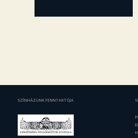
SZÍNHÁZUNK FENNTARTÓJA
S
P
E
H