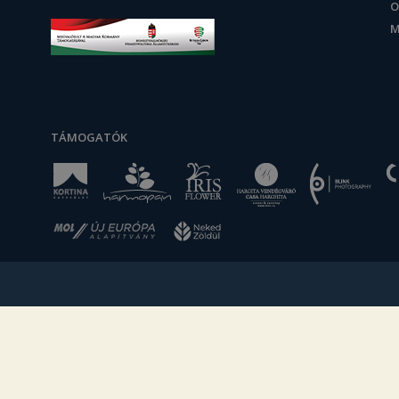
O
M
TÁMOGATÓK