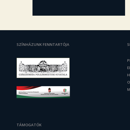
SZÍNHÁZUNK FENNTARTÓJA
S
P
E
H
O
M
TÁMOGATÓK