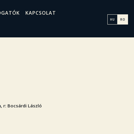
OGATÓK
KAPCSOLAT
HU
RO
n
, r: Bocsárdi László