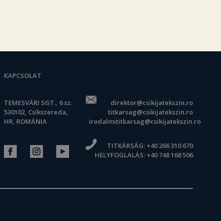
KAPCSOLAT
TEMESVÁRI SGT., 6 sz.
direktor@csikijatekszin.ro
530102, Csíkszereda,
titkarsag@csikijatekszin.ro
HR, ROMÁNIA
irodalmititkarsag@csikijatekszin.ro
TITKÁRSÁG:
+40 266 310 670
HELYFOGLALÁS:
+40 748 168 506