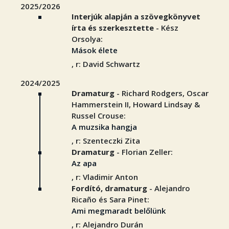
2025/2026
Interjúk alapján a szövegkönyvet
írta és szerkesztette
- Kész
Orsolya:
Mások élete
, r: David Schwartz
2024/2025
Dramaturg
- Richard Rodgers, Oscar
Hammerstein II, Howard Lindsay &
Russel Crouse:
A muzsika hangja
, r: Szenteczki Zita
Dramaturg
- Florian Zeller:
Az apa
, r: Vladimir Anton
Fordító, dramaturg
- Alejandro
Ricaño és Sara Pinet:
Ami megmaradt belőlünk
, r: Alejandro Durán