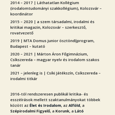
2014 – 2017 | Láthatatlan Kollégium
(irodalomtudományi szakkollégium), Kolozsvár –
koordinátor
2015 – 2020 | a szem társadalmi, irodalmi és
kritikai magazin, Kolozsvár – szerkesztő,
rovatvezető
2019 | MTA Domus junior ösztöndíjprogram,
Budapest – kutató
2020 – 2021 | Márton Áron Főgimnázium,
Csíkszereda – magyar nyelv és irodalom szakos
tanár
2021 – jelenleg is | Csíki Játékszín, Csíkszereda –
irodalmi titkár
2016-tól rendszeresen publikál kritika- és
esszéírások mellett szaktanulmányokat többek
között az
Élet és Irodalom
, az
Alföld
, a
Szépirodalmi Figyelő
, a
Korunk
, a
Látó