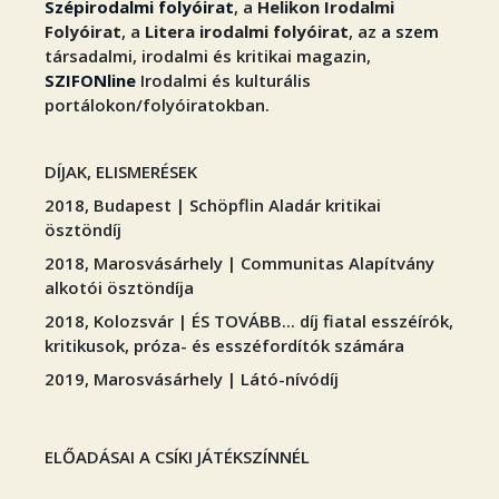
Szépirodalmi folyóirat
, a
Helikon Irodalmi
Folyóirat
, a
Litera irodalmi folyóirat
, az
a szem
társadalmi, irodalmi és kritikai magazin,
SZIFONline
Irodalmi és kulturális
portálokon/folyóiratokban.
DÍJAK, ELISMERÉSEK
2018, Budapest | Schöpflin Aladár kritikai
ösztöndíj
2018, Marosvásárhely | Communitas Alapítvány
alkotói ösztöndíja
2018, Kolozsvár | ÉS TOVÁBB... díj fiatal esszéírók,
kritikusok, próza- és esszéfordítók számára
2019, Marosvásárhely | Látó-nívódíj
ELŐADÁSAI A CSÍKI JÁTÉKSZÍNNÉL