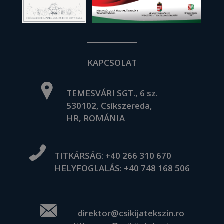
KAPCSOLAT
TEMESVÁRI SGT., 6 sz.
530102, Csíkszereda,
HR, ROMÁNIA
TITKÁRSÁG:
+40 266 310 670
HELYFOGLALÁS:
+40 748 168 506
direktor@csikijatekszin.ro