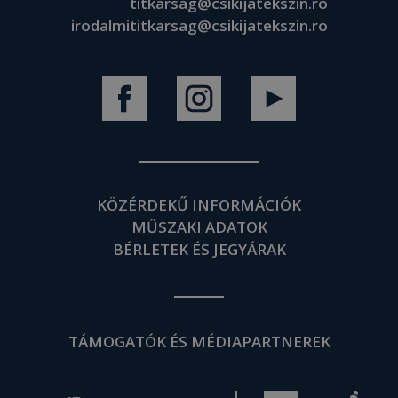
titkarsag@csikijatekszin.ro
irodalmititkarsag@csikijatekszin.ro
KÖZÉRDEKŰ INFORMÁCIÓK
MŰSZAKI ADATOK
BÉRLETEK ÉS JEGYÁRAK
TÁMOGATÓK ÉS MÉDIAPARTNEREK