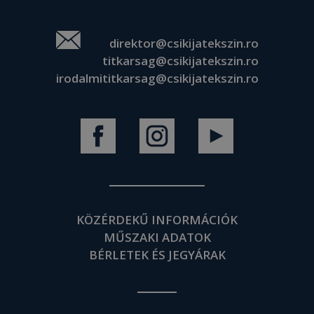
direktor@csikijatekszin.ro
titkarsag@csikijatekszin.ro
irodalmititkarsag@csikijatekszin.ro
KÖZÉRDEKŰ INFORMÁCIÓK
MŰSZAKI ADATOK
BÉRLETEK ÉS JEGYÁRAK