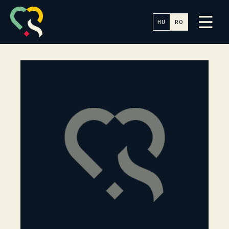
HU
RO