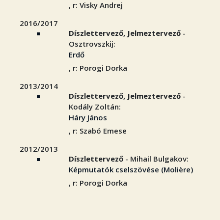
, r: Visky Andrej
2016/2017
Díszlettervező, Jelmeztervező
-
Osztrovszkij:
Erdő
, r: Porogi Dorka
2013/2014
Díszlettervező, Jelmeztervező
-
Kodály Zoltán:
Háry János
, r: Szabó Emese
2012/2013
Díszlettervező
- Mihail Bulgakov:
Képmutatók cselszövése (Molière)
, r: Porogi Dorka