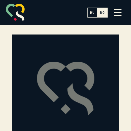
HU
RO