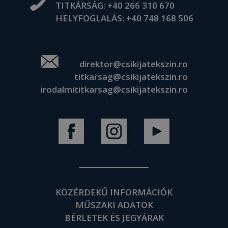
TITKÁRSÁG:
+40 266 310 670
HELYFOGLALÁS:
+40 748 168 506
direktor@csikijatekszin.ro
titkarsag@csikijatekszin.ro
irodalmititkarsag@csikijatekszin.ro
KÖZÉRDEKŰ INFORMÁCIÓK
MŰSZAKI ADATOK
BÉRLETEK ÉS JEGYÁRAK