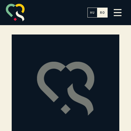
HU
RO