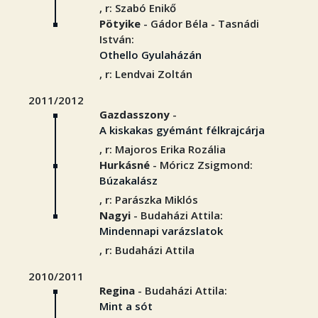
, r: Szabó Enikő
Pötyike
- Gádor Béla - Tasnádi
István:
Othello Gyulaházán
, r: Lendvai Zoltán
2011/2012
Gazdasszony
-
A kiskakas gyémánt félkrajcárja
, r: Majoros Erika Rozália
Hurkásné
- Móricz Zsigmond:
Búzakalász
, r: Parászka Miklós
Nagyi
- Budaházi Attila:
Mindennapi varázslatok
, r: Budaházi Attila
2010/2011
Regina
- Budaházi Attila:
Mint a sót