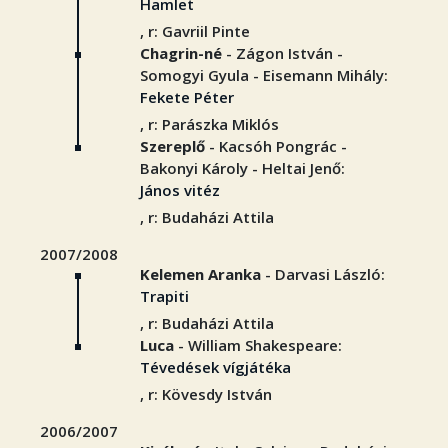
Hamlet
, r: Gavriil Pinte
Chagrin-né
- Zágon István -
Somogyi Gyula - Eisemann Mihály:
Fekete Péter
, r: Parászka Miklós
Szereplő
- Kacsóh Pongrác -
Bakonyi Károly - Heltai Jenő:
János vitéz
, r: Budaházi Attila
2007/2008
Kelemen Aranka
- Darvasi László:
Trapiti
, r: Budaházi Attila
Luca
- William Shakespeare:
Tévedések vígjátéka
, r: Kövesdy István
2006/2007