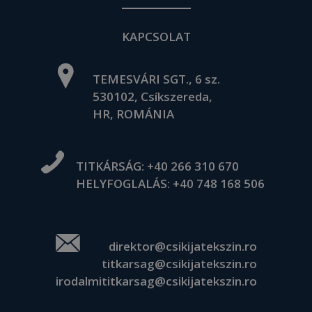
KAPCSOLAT
TEMESVÁRI SGT., 6 sz.
530102, Csíkszereda,
HR, ROMÁNIA
TITKÁRSÁG:
+40 266 310 670
HELYFOGLALÁS:
+40 748 168 506
direktor@csikijatekszin.ro
titkarsag@csikijatekszin.ro
irodalmititkarsag@csikijatekszin.ro