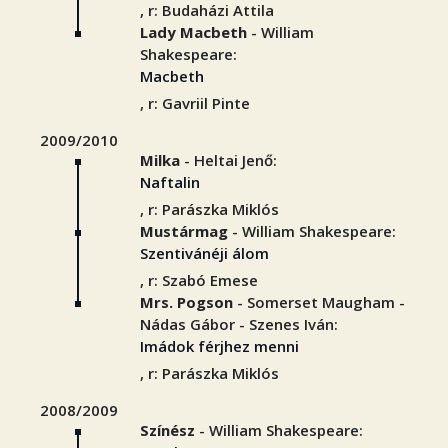
, r: Budaházi Attila
Lady Macbeth
- William
Shakespeare:
Macbeth
, r: Gavriil Pinte
2009/2010
Milka
- Heltai Jenő:
Naftalin
, r: Parászka Miklós
Mustármag
- William Shakespeare:
Szentivánéji álom
, r: Szabó Emese
Mrs. Pogson
- Somerset Maugham -
Nádas Gábor - Szenes Iván:
Imádok férjhez menni
, r: Parászka Miklós
2008/2009
Színész
- William Shakespeare: