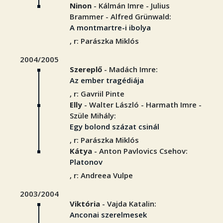
Ninon
- Kálmán Imre - Julius
Brammer - Alfred Grünwald:
A montmartre-i ibolya
, r: Parászka Miklós
2004/2005
Szereplő
- Madách Imre:
Az ember tragédiája
, r: Gavriil Pinte
Elly
- Walter László - Harmath Imre -
Szüle Mihály:
Egy bolond százat csinál
, r: Parászka Miklós
Kátya
- Anton Pavlovics Csehov:
Platonov
, r: Andreea Vulpe
2003/2004
Viktória
- Vajda Katalin:
Anconai szerelmesek