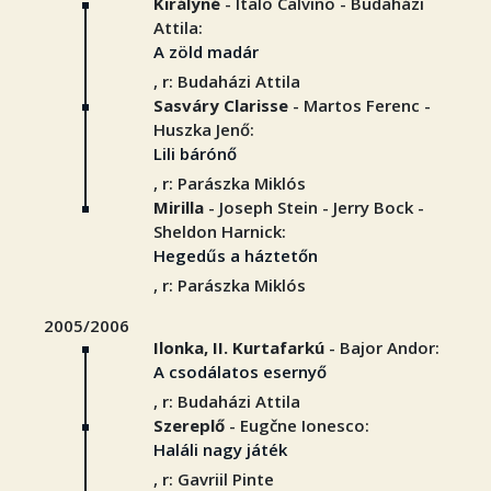
Királyné
- Italo Calvino - Budaházi
Attila:
A zöld madár
, r: Budaházi Attila
Sasváry Clarisse
- Martos Ferenc -
Huszka Jenő:
Lili bárónő
, r: Parászka Miklós
Mirilla
- Joseph Stein - Jerry Bock -
Sheldon Harnick:
Hegedűs a háztetőn
, r: Parászka Miklós
2005/2006
Ilonka, II. Kurtafarkú
- Bajor Andor:
A csodálatos esernyő
, r: Budaházi Attila
Szereplő
- Eugčne Ionesco:
Haláli nagy játék
, r: Gavriil Pinte