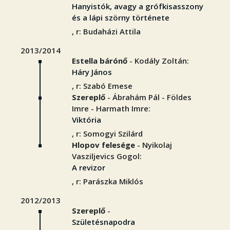
Hanyistók, avagy a grófkisasszony
és a lápi szörny története
, r: Budaházi Attila
2013/2014
Estella bárónő
- Kodály Zoltán:
Háry János
, r: Szabó Emese
Szereplő
- Ábrahám Pál - Földes
Imre - Harmath Imre:
Viktória
, r: Somogyi Szilárd
Hlopov felesége
- Nyikolaj
Vasziljevics Gogol:
A revizor
, r: Parászka Miklós
2012/2013
Szereplő
-
Születésnapodra