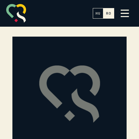
HU
RO