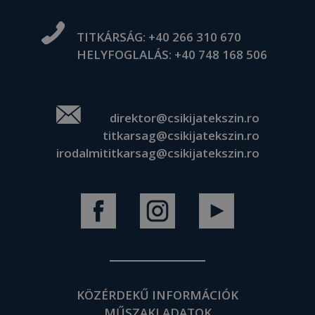
TITKÁRSÁG:
+40 266 310 670
HELYFOGLALÁS:
+40 748 168 506
direktor@csikijatekszin.ro
titkarsag@csikijatekszin.ro
irodalmititkarsag@csikijatekszin.ro
KÖZÉRDEKŰ INFORMÁCIÓK
MŰSZAKI ADATOK