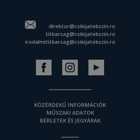
direktor@csikijatekszin.ro
titkarsag@csikijatekszin.ro
irodalmititkarsag@csikijatekszin.ro
KÖZÉRDEKŰ INFORMÁCIÓK
MŰSZAKI ADATOK
BÉRLETEK ÉS JEGYÁRAK