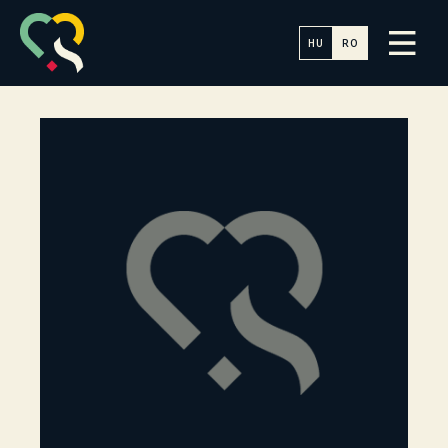
HU
RO