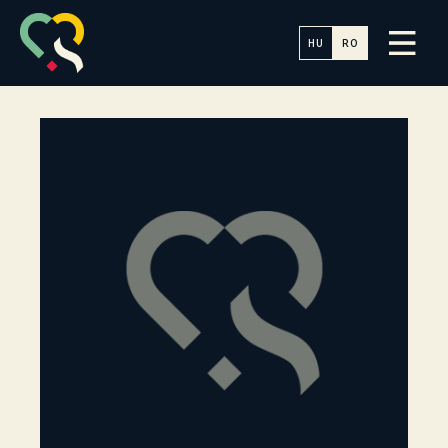
HU
RO