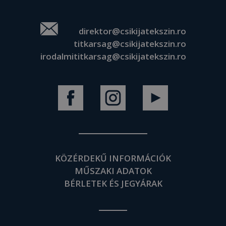
direktor@csikijatekszin.ro
titkarsag@csikijatekszin.ro
irodalmititkarsag@csikijatekszin.ro
KÖZÉRDEKŰ INFORMÁCIÓK
MŰSZAKI ADATOK
BÉRLETEK ÉS JEGYÁRAK