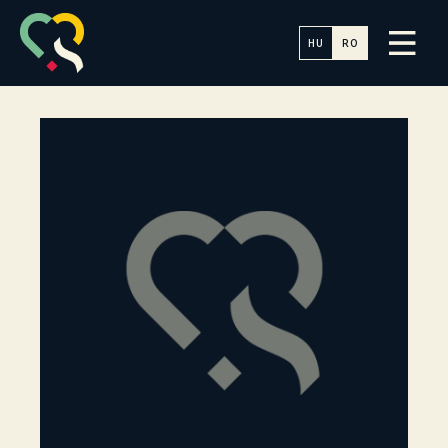
HU
RO