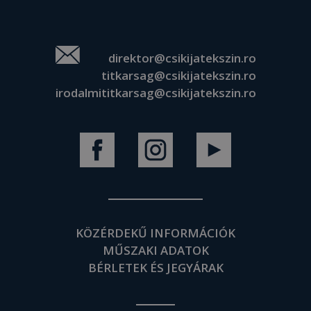
direktor@csikijatekszin.ro
titkarsag@csikijatekszin.ro
irodalmititkarsag@csikijatekszin.ro
KÖZÉRDEKŰ INFORMÁCIÓK
MŰSZAKI ADATOK
BÉRLETEK ÉS JEGYÁRAK