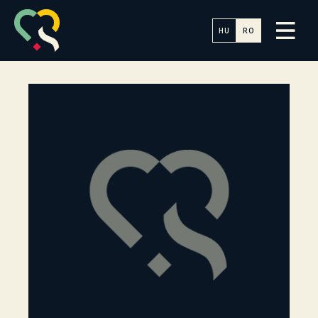
HU
RO