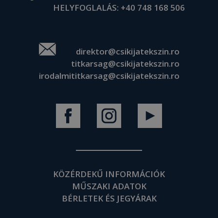
HELYFOGLALÁS:
+40 748 168 506
direktor@csikijatekszin.ro
titkarsag@csikijatekszin.ro
irodalmititkarsag@csikijatekszin.ro
KÖZÉRDEKŰ INFORMÁCIÓK
MŰSZAKI ADATOK
BÉRLETEK ÉS JEGYÁRAK