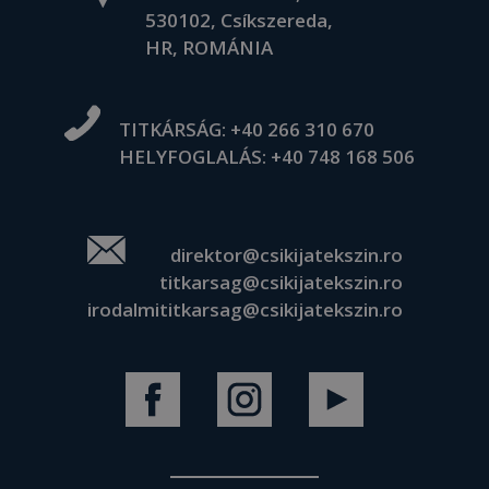
530102, Csíkszereda,
HR, ROMÁNIA
TITKÁRSÁG:
+40 266 310 670
HELYFOGLALÁS:
+40 748 168 506
direktor@csikijatekszin.ro
titkarsag@csikijatekszin.ro
irodalmititkarsag@csikijatekszin.ro