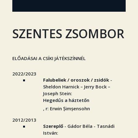
SZENTES ZSOMBOR
ELŐADÁSAI A CSÍKI JÁTÉKSZÍNNÉL
2022/2023
Falubeliek / oroszok / zsidók
-
Sheldon Harnick – Jerry Bock –
Joseph Stein:
Hegedűs a háztetőn
, r: Erwin Șimșensohn
2012/2013
Szereplő
- Gádor Béla - Tasnádi
István: