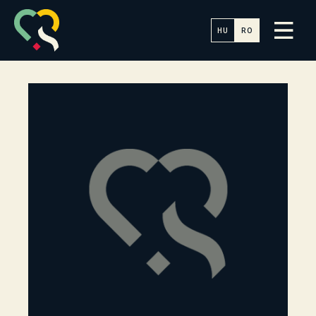
HU
RO