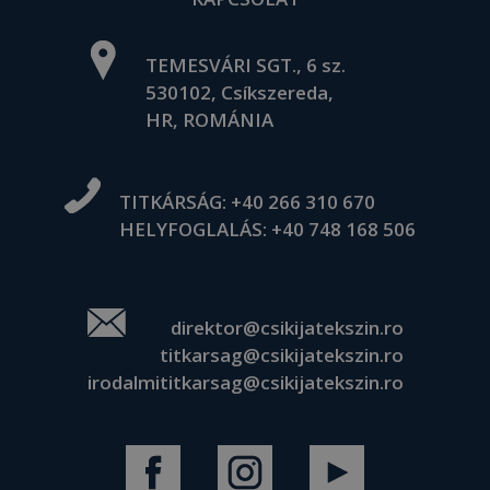
TEMESVÁRI SGT., 6 sz.
530102, Csíkszereda,
HR, ROMÁNIA
TITKÁRSÁG:
+40 266 310 670
HELYFOGLALÁS:
+40 748 168 506
direktor@csikijatekszin.ro
titkarsag@csikijatekszin.ro
irodalmititkarsag@csikijatekszin.ro