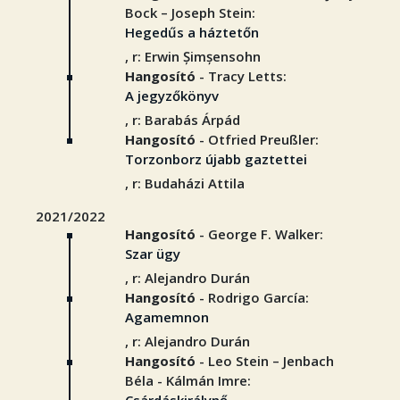
Bock – Joseph Stein:
Hegedűs a háztetőn
, r: Erwin Șimșensohn
Hangosító
- Tracy Letts:
A jegyzőkönyv
, r: Barabás Árpád
Hangosító
- Otfried Preußler:
Torzonborz újabb gaztettei
, r: Budaházi Attila
2021/2022
Hangosító
- George F. Walker:
Szar ügy
, r: Alejandro Durán
Hangosító
- Rodrigo García:
Agamemnon
, r: Alejandro Durán
Hangosító
- Leo Stein – Jenbach
Béla - Kálmán Imre: