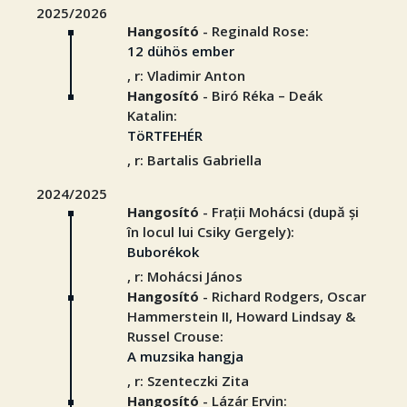
2025/2026
Hangosító
- Reginald Rose:
12 dühös ember
, r: Vladimir Anton
Hangosító
- Biró Réka – Deák
Katalin:
TöRTFEHÉR
, r: Bartalis Gabriella
2024/2025
Hangosító
- Frații Mohácsi (după și
în locul lui Csiky Gergely):
Buborékok
, r: Mohácsi János
Hangosító
- Richard Rodgers, Oscar
Hammerstein II, Howard Lindsay &
Russel Crouse:
A muzsika hangja
, r: Szenteczki Zita
Hangosító
- Lázár Ervin: