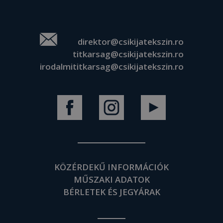
direktor@csikijatekszin.ro
titkarsag@csikijatekszin.ro
irodalmititkarsag@csikijatekszin.ro
KÖZÉRDEKŰ INFORMÁCIÓK
MŰSZAKI ADATOK
BÉRLETEK ÉS JEGYÁRAK