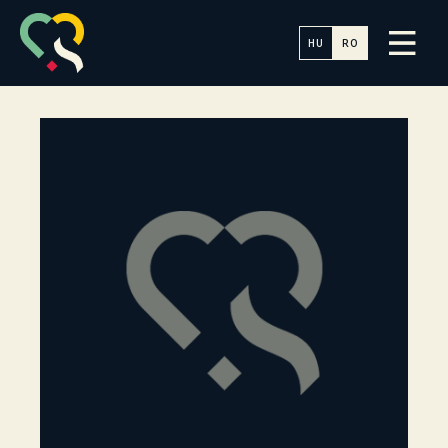
HU
RO