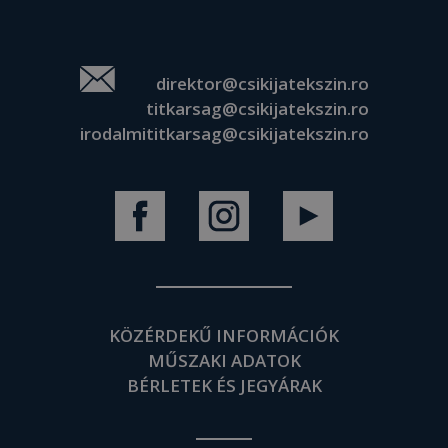
direktor@csikijatekszin.ro
titkarsag@csikijatekszin.ro
irodalmititkarsag@csikijatekszin.ro
KÖZÉRDEKŰ INFORMÁCIÓK
MŰSZAKI ADATOK
BÉRLETEK ÉS JEGYÁRAK