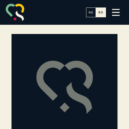
HU
RO