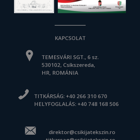
KAPCSOLAT
TEMESVÁRI SGT., 6 sz.
530102, Csíkszereda,
HR, ROMÁNIA
TITKÁRSÁG:
+40 266 310 670
HELYFOGLALÁS:
+40 748 168 506
direktor@csikijatekszin.ro
titkarsag@csikijatekszin.ro