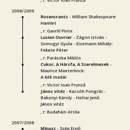
, r: Victor Ioan Frunză
2008/2009
Rosencrantz
- William Shakespeare:
Hamlet
, r: Gavriil Pinte
Lucien Ouvrier
- Zágon István -
Somogyi Gyula - Eisemann Mihály:
Fekete Péter
, r: Parászka Miklós
Cukor, A Hársfa, A Szerelmesek
-
Maurice Maeterlinck:
A kék madár
, r: Victor Ioan Frunză
János vitéz
- Kacsóh Pongrác -
Bakonyi Károly - Heltai Jenő:
János vitéz
, r: Budaházi Attila
2007/2008
Mínusz
- Szép Ernő: