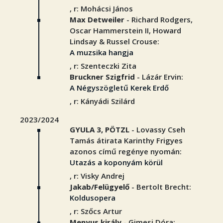
, r: Mohácsi János
Max Detweiler
- Richard Rodgers,
Oscar Hammerstein II, Howard
Lindsay & Russel Crouse:
A muzsika hangja
, r: Szenteczki Zita
Bruckner Szigfrid
- Lázár Ervin:
A Négyszögletű Kerek Erdő
, r: Kányádi Szilárd
2023/2024
GYULA 3, PÖTZL
- Lovassy Cseh
Tamás átirata Karinthy Frigyes
azonos című regénye nyomán:
Utazás a koponyám körül
, r: Visky Andrej
Jakab/Felügyelő
- Bertolt Brecht:
Koldusopera
, r: Szőcs Artur
Menyus király
- Gimesi Dóra: