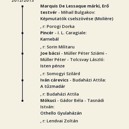
2012/2013
Marquis De Lessaque márki, Erő
testvér
- Mihail Bulgakov:
Képmutatók cselszövése (Molière)
, r: Porogi Dorka
Pincér
- I. L. Caragiale:
Karnebál
, r: Sorin Militaru
Joe bácsi
- Müller Péter Sziámi -
Müller Péter - Tolcsvay László:
Isten pénze
, r: Somogyi Szilárd
Iván cárevics
- Budaházi Attila:
A tűzmadár
, r: Budaházi Attila
Mókuci
- Gádor Béla - Tasnádi
István:
Othello Gyulaházán
, r: Lendvai Zoltán