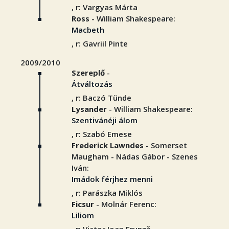
, r: Vargyas Márta
Ross
- William Shakespeare:
Macbeth
, r: Gavriil Pinte
2009/2010
Szereplő
-
Átváltozás
, r: Baczó Tünde
Lysander
- William Shakespeare:
Szentivánéji álom
, r: Szabó Emese
Frederick Lawndes
- Somerset
Maugham - Nádas Gábor - Szenes
Iván:
Imádok férjhez menni
, r: Parászka Miklós
Ficsur
- Molnár Ferenc:
Liliom