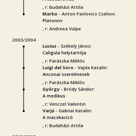
, r: Budaházi Attila
Marko
- Anton Pavlovics Csehov:
Platonov
, r: Andreea Vulpe
2003/2004
Lucius
- Székely János:
Caligula helytartója
, r: Parászka Miklós
Luigi del Soro
- Vajda Katalin:
Anconai szerelmesek
, r: Parászka Miklós
György
- Bródy Sándor:
A medikus
, r: Venczel Valentin
Varjú
- Gabnai Katalin:
A macskacicó
, r: Budaházi Attila