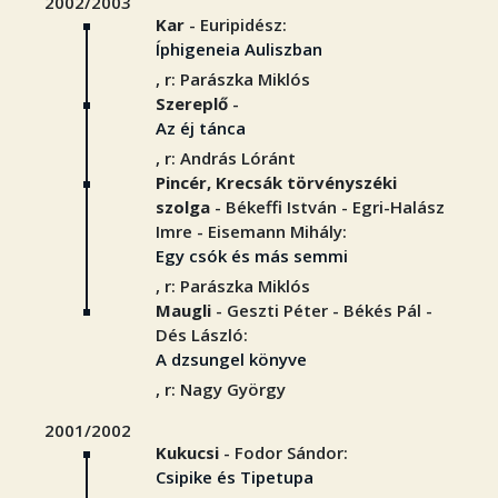
2002/2003
Kar
- Euripidész:
Íphigeneia Auliszban
, r: Parászka Miklós
Szereplő
-
Az éj tánca
, r: András Lóránt
Pincér, Krecsák törvényszéki
szolga
- Békeffi István - Egri-Halász
Imre - Eisemann Mihály:
Egy csók és más semmi
, r: Parászka Miklós
Maugli
- Geszti Péter - Békés Pál -
Dés László:
A dzsungel könyve
, r: Nagy György
2001/2002
Kukucsi
- Fodor Sándor:
Csipike és Tipetupa