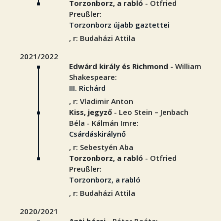
Torzonborz, a rabló
- Otfried
Preußler:
Torzonborz újabb gaztettei
, r: Budaházi Attila
2021/2022
Edwárd király és Richmond
- William
Shakespeare:
III. Richárd
, r: Vladimir Anton
Kiss, jegyző
- Leo Stein – Jenbach
Béla - Kálmán Imre:
Csárdáskirálynő
, r: Sebestyén Aba
Torzonborz, a rabló
- Otfried
Preußler:
Torzonborz, a rabló
, r: Budaházi Attila
2020/2021