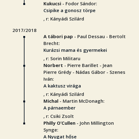
Kukucsi
- Fodor Sándor:
Csipike a gonosz törpe
, r: Kányádi Szilárd
2017/2018
A tábori pap
- Paul Dessau - Bertolt
Brecht:
Kurázsi mama és gyermekei
, r: Sorin Militaru
Norbert
- Pierre Barillet - Jean
Pierre Grédy - Nádas Gábor - Szenes
Iván:
A kaktusz virága
, r: Kányádi Szilárd
Michal
- Martin McDonagh:
A párnaember
, r: Csiki Zsolt
Philly O’Cullen
- John Millington
Synge:
A Nyugat hőse