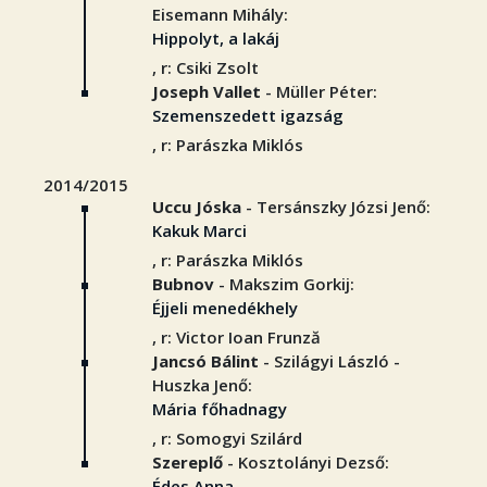
Eisemann Mihály:
Hippolyt, a lakáj
, r: Csiki Zsolt
Joseph Vallet
- Müller Péter:
Szemenszedett igazság
, r: Parászka Miklós
2014/2015
Uccu Jóska
- Tersánszky Józsi Jenő:
Kakuk Marci
, r: Parászka Miklós
Bubnov
- Makszim Gorkij:
Éjjeli menedékhely
, r: Victor Ioan Frunză
Jancsó Bálint
- Szilágyi László -
Huszka Jenő:
Mária főhadnagy
, r: Somogyi Szilárd
Szereplő
- Kosztolányi Dezső:
Édes Anna