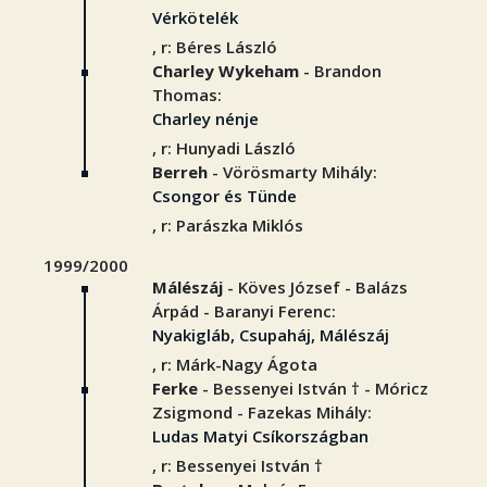
Vérkötelék
, r: Béres László
Charley Wykeham
- Brandon
Thomas:
Charley nénje
, r: Hunyadi László
Berreh
- Vörösmarty Mihály:
Csongor és Tünde
, r: Parászka Miklós
1999/2000
Málészáj
- Köves József - Balázs
Árpád - Baranyi Ferenc:
Nyakigláb, Csupaháj, Málészáj
, r: Márk-Nagy Ágota
Ferke
- Bessenyei István † - Móricz
Zsigmond - Fazekas Mihály:
Ludas Matyi Csíkországban
, r: Bessenyei István †