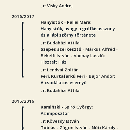
, r: Visky Andrej
2016/2017
Hanyistók
- Pallai Mara:
Hanyistók, avagy a grófkisasszony
és a lápi szörny története
, r: Budaházi Attila
Szepes szerkesztő
- Márkus Alfréd -
Békeffi István - Vadnay László:
Tisztelt Ház
, r: Lendvai Zoltán
Feri, Kurtafarkú Feri
- Bajor Andor:
A csodálatos esernyő
, r: Budaházi Attila
2015/2016
Kamiński
- Spiró György:
Az imposztor
, r: Kövesdy István
Tóbiás
- Zágon István - Nóti Károly -