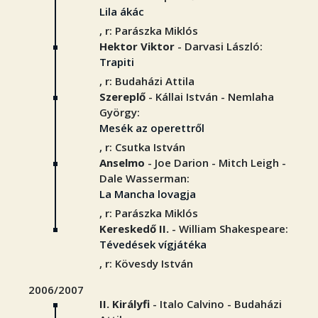
Lila ákác
, r: Parászka Miklós
Hektor Viktor
- Darvasi László:
Trapiti
, r: Budaházi Attila
Szereplő
- Kállai István - Nemlaha
György:
Mesék az operettről
, r: Csutka István
Anselmo
- Joe Darion - Mitch Leigh -
Dale Wasserman:
La Mancha lovagja
, r: Parászka Miklós
Kereskedő II.
- William Shakespeare:
Tévedések vígjátéka
, r: Kövesdy István
2006/2007
II. Királyfi
- Italo Calvino - Budaházi