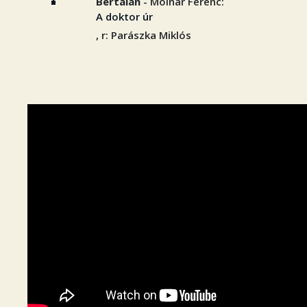
Bertalan
- Molnár Ferenc:
A doktor úr
, r: Parászka Miklós