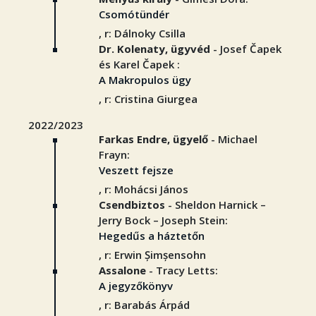
Csomótündér
, r: Dálnoky Csilla
Dr. Kolenaty, ügyvéd
- Josef Čapek
és Karel Čapek :
A Makropulos ügy
, r: Cristina Giurgea
2022/2023
Farkas Endre, ügyelő
- Michael
Frayn:
Veszett fejsze
, r: Mohácsi János
Csendbiztos
- Sheldon Harnick –
Jerry Bock – Joseph Stein:
Hegedűs a háztetőn
, r: Erwin Șimșensohn
Assalone
- Tracy Letts:
A jegyzőkönyv
, r: Barabás Árpád