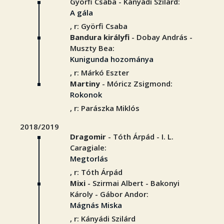
Györfi Csaba - Kányádi Szilárd:
A gála
, r: Györfi Csaba
Bandura királyfi
- Dobay András -
Muszty Bea:
Kunigunda hozománya
, r: Márkó Eszter
Martiny
- Móricz Zsigmond:
Rokonok
, r: Parászka Miklós
2018/2019
Dragomir
- Tóth Árpád - I. L.
Caragiale:
Megtorlás
, r: Tóth Árpád
Mixi
- Szirmai Albert - Bakonyi
Károly - Gábor Andor:
Mágnás Miska
, r: Kányádi Szilárd