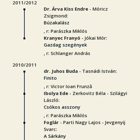
2011/2012
Dr. Árva Kiss Endre
- Móricz
Zsigmond:
Búzakalász
, r: Parászka Miklós
Kranyec Franyó
- Jókai Mór:
Gazdag szegények
, r: Schlanger András
2010/2011
dr. Juhos Buda
- Tasnádi István:
Finito
, r: Victor Ioan Frunză
Ibolya Ede
- Zerkovitz Béla - Szilágyi
László:
Csókos asszony
, r: Parászka Miklós
Foglár
- Parti Nagy Lajos - Jevgenyij
Svarc:
A Sárkány