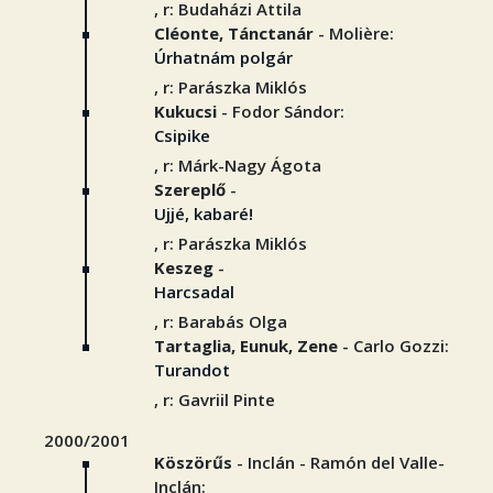
, r: Budaházi Attila
Cléonte, Tánctanár
- Molière:
Úrhatnám polgár
, r: Parászka Miklós
Kukucsi
- Fodor Sándor:
Csipike
, r: Márk-Nagy Ágota
Szereplő
-
Ujjé, kabaré!
, r: Parászka Miklós
Keszeg
-
Harcsadal
, r: Barabás Olga
Tartaglia, Eunuk, Zene
- Carlo Gozzi:
Turandot
, r: Gavriil Pinte
2000/2001
Köszörűs
- Inclán - Ramón del Valle-
Inclán: