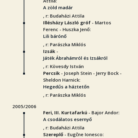
Attila:
A zöld madár
, r: Budaházi Attila
Illésházy László gróf
- Martos
Ferenc - Huszka Jenő:
Lili bárónő
, r: Parászka Miklós
Izsák
-
Játék Ábrahámról és Izsákról
, r: Kövesdy István
Percsik
- Joseph Stein - Jerry Bock -
Sheldon Harnick:
Hegedűs a háztetőn
, r: Parászka Miklós
2005/2006
Feri, III. Kurtafarkú
- Bajor Andor:
A csodálatos esernyő
, r: Budaházi Attila
Szereplő
- Eugčne Ionesco: