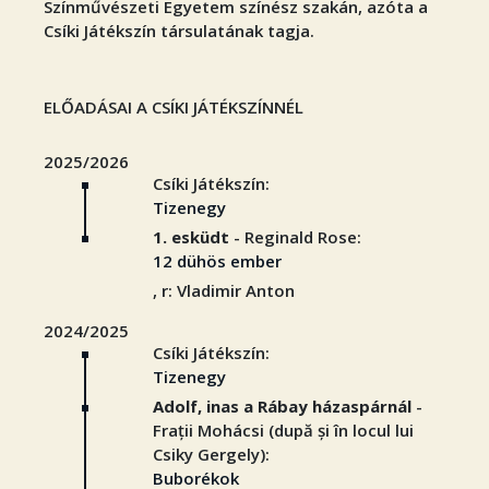
Színművészeti Egyetem színész szakán, azóta a
Csíki Játékszín társulatának tagja.
ELŐADÁSAI A CSÍKI JÁTÉKSZÍNNÉL
2025/2026
Csíki Játékszín:
Tizenegy
1. esküdt
- Reginald Rose:
12 dühös ember
, r: Vladimir Anton
2024/2025
Csíki Játékszín:
Tizenegy
Adolf, inas a Rábay házaspárnál
-
Frații Mohácsi (după și în locul lui
Csiky Gergely):
Buborékok