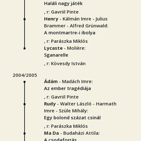
Haláli nagy játék
, r: Gavriil Pinte
Henry
- Kálmán Imre - Julius
Brammer - Alfred Grünwald:
A montmartre-i ibolya
, r: Parászka Miklós
Lycaste
- Molière:
Sganarelle
, r: Kövesdy István
2004/2005
Ádám
- Madách Imre:
Az ember tragédiája
, r: Gavriil Pinte
Rudy
- Walter László - Harmath
Imre - Szüle Mihály:
Egy bolond százat csinál
, r: Parászka Miklós
Ma Da
- Budaházi Attila:
A csodaforrás