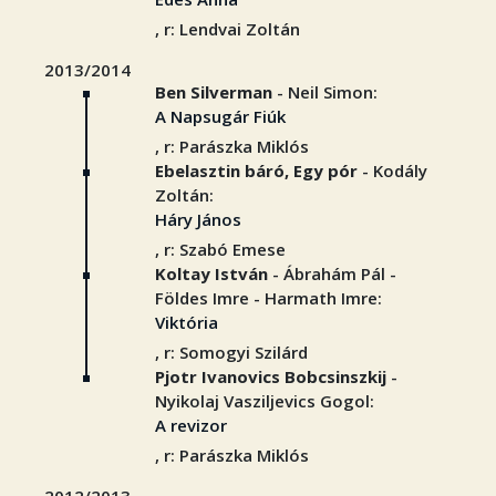
, r: Lendvai Zoltán
2013/2014
Ben Silverman
- Neil Simon:
A Napsugár Fiúk
, r: Parászka Miklós
Ebelasztin báró, Egy pór
- Kodály
Zoltán:
Háry János
, r: Szabó Emese
Koltay István
- Ábrahám Pál -
Földes Imre - Harmath Imre:
Viktória
, r: Somogyi Szilárd
Pjotr Ivanovics Bobcsinszkij
-
Nyikolaj Vasziljevics Gogol:
A revizor
, r: Parászka Miklós