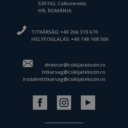
530102, Csíkszereda,
HR, ROMÁNIA
TITKÁRSÁG:
+40 266 310 670
HELYFOGLALÁS:
+40 748 168 506
direktor@csikijatekszin.ro
titkarsag@csikijatekszin.ro
irodalmititkarsag@csikijatekszin.ro