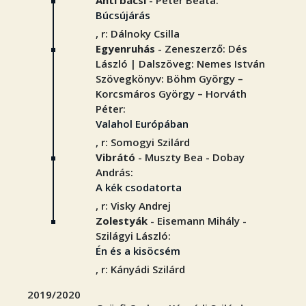
Anti bácsi
- Péter Beáta:
Búcsújárás
, r: Dálnoky Csilla
Egyenruhás
- Zeneszerző: Dés
László | Dalszöveg: Nemes István
Szövegkönyv: Böhm György –
Korcsmáros György – Horváth
Péter:
Valahol Európában
, r: Somogyi Szilárd
Vibrátó
- Muszty Bea - Dobay
András:
A kék csodatorta
, r: Visky Andrej
Zolestyák
- Eisemann Mihály -
Szilágyi László:
Én és a kisöcsém
, r: Kányádi Szilárd
2019/2020