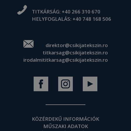
TITKÁRSÁG:
+40 266 310 670
HELYFOGLALÁS:
+40 748 168 506
direktor@csikijatekszin.ro
titkarsag@csikijatekszin.ro
irodalmititkarsag@csikijatekszin.ro
KÖZÉRDEKŰ INFORMÁCIÓK
MŰSZAKI ADATOK