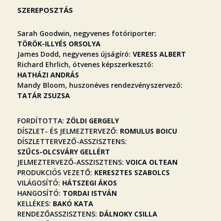
SZEREPOSZTÁS
Sarah Goodwin, negyvenes fotóriporter
TÖRÖK-ILLYÉS ORSOLYA
James Dodd, negyvenes újságíró
VERESS ALBERT
Richard Ehrlich, ötvenes képszerkesztő
HATHÁZI ANDRÁS
Mandy Bloom, huszonéves rendezvényszervező
TATÁR ZSUZSA
FORDÍTOTTA
ZÖLDI GERGELY
DÍSZLET- ÉS JELMEZTERVEZŐ
ROMULUS BOICU
DÍSZLETTERVEZŐ-ASSZISZTENS
SZŰCS-OLCSVÁRY GELLÉRT
JELMEZTERVEZŐ-ASSZISZTENS
VOICA OLTEAN
PRODUKCIÓS VEZETŐ
KERESZTES SZABOLCS
VILÁGOSÍTÓ
HÁTSZEGI ÁKOS
HANGOSÍTÓ
TORDAI ISTVÁN
KELLÉKES
BAKÓ KATA
RENDEZŐASSZISZTENS
DÁLNOKY CSILLA