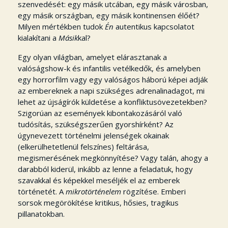
szenvedését: egy másik utcában, egy másik városban,
egy másik országban, egy másik kontinensen élőét?
Milyen mértékben tudok
Én
autentikus kapcsolatot
kialakítani a
Másik
kal?
Egy olyan világban, amelyet elárasztanak a
valóságshow-k és infantilis vetélkedők, és amelyben
egy horrorfilm vagy egy valóságos háború képei adják
az embereknek a napi szükséges adrenalinadagot, mi
lehet az újságírók küldetése a konfliktusövezetekben?
Szigorúan az események kibontakozásáról való
tudósítás, szükségszerűen gyorshírként? Az
úgynevezett történelmi jelenségek okainak
(elkerülhetetlenül felszínes) feltárása,
megismerésének megkönnyítése? Vagy talán, ahogy a
darabból kiderül, inkább az lenne a feladatuk, hogy
szavakkal és képekkel meséljék el az emberek
történetét. A
mikrotörténelem
rögzítése. Emberi
sorsok megörökítése kritikus, hősies, tragikus
pillanatokban.