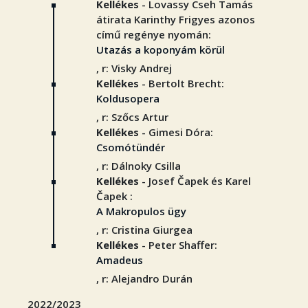
Kellékes
- Lovassy Cseh Tamás
átirata Karinthy Frigyes azonos
című regénye nyomán:
Utazás a koponyám körül
, r: Visky Andrej
Kellékes
- Bertolt Brecht:
Koldusopera
, r: Szőcs Artur
Kellékes
- Gimesi Dóra:
Csomótündér
, r: Dálnoky Csilla
Kellékes
- Josef Čapek és Karel
Čapek :
A Makropulos ügy
, r: Cristina Giurgea
Kellékes
- Peter Shaffer:
Amadeus
, r: Alejandro Durán
2022/2023