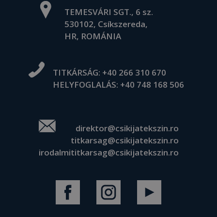
TEMESVÁRI SGT., 6 sz.
530102, Csíkszereda,
HR, ROMÁNIA
TITKÁRSÁG:
+40 266 310 670
HELYFOGLALÁS:
+40 748 168 506
direktor@csikijatekszin.ro
titkarsag@csikijatekszin.ro
irodalmititkarsag@csikijatekszin.ro