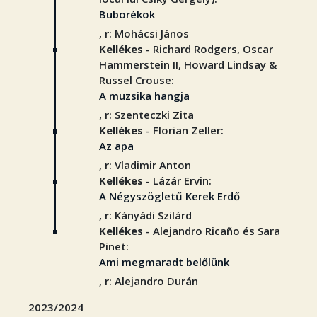
Buborékok
, r: Mohácsi János
Kellékes
- Richard Rodgers, Oscar
Hammerstein II, Howard Lindsay &
Russel Crouse:
A muzsika hangja
, r: Szenteczki Zita
Kellékes
- Florian Zeller:
Az apa
, r: Vladimir Anton
Kellékes
- Lázár Ervin:
A Négyszögletű Kerek Erdő
, r: Kányádi Szilárd
Kellékes
- Alejandro Ricaño és Sara
Pinet:
Ami megmaradt belőlünk
, r: Alejandro Durán
2023/2024