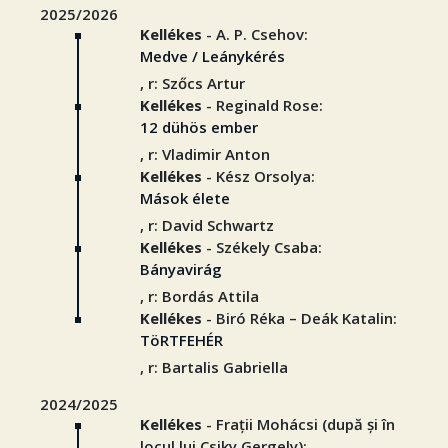
2025/2026
Kellékes
- A. P. Csehov:
Medve / Leánykérés
, r: Szőcs Artur
Kellékes
- Reginald Rose:
12 dühös ember
, r: Vladimir Anton
Kellékes
- Kész Orsolya:
Mások élete
, r: David Schwartz
Kellékes
- Székely Csaba:
Bányavirág
, r: Bordás Attila
Kellékes
- Biró Réka – Deák Katalin:
TöRTFEHÉR
, r: Bartalis Gabriella
2024/2025
Kellékes
- Frații Mohácsi (după și în
locul lui Csiky Gergely):