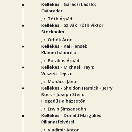
Kellékes
- Garaczi László:
Ovibrader
, r: Tóth Árpád
Kellékes
- Szivák-Tóth Viktor:
Stockholm
, r: Orbók Áron
Kellékes
- Kai Hensel:
Klamm háborúja
, r: Barabás Árpád
Kellékes
- Michael Frayn:
Veszett fejsze
, r: Mohácsi János
Kellékes
- Sheldon Harnick – Jerry
Bock – Joseph Stein:
Hegedűs a háztetőn
, r: Erwin Șimșensohn
Kellékes
- Donald Margulies:
Pillanatfelvétel
, r: Vladimir Anton