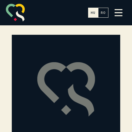
HU
RO