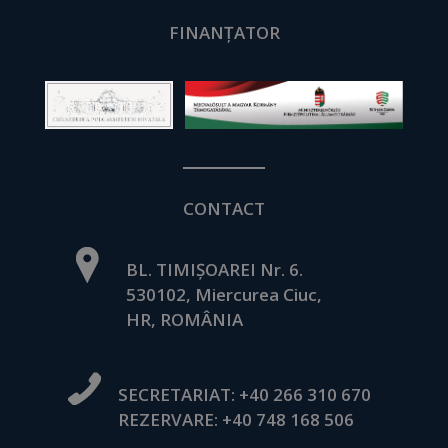
FINANȚATOR
CONTACT
BL. TIMIȘOAREI Nr. 6.
530102, Miercurea Ciuc,
HR, ROMÂNIA
SECRETARIAT:
+40 266 310 670
REZERVARE:
+40 748 168 506