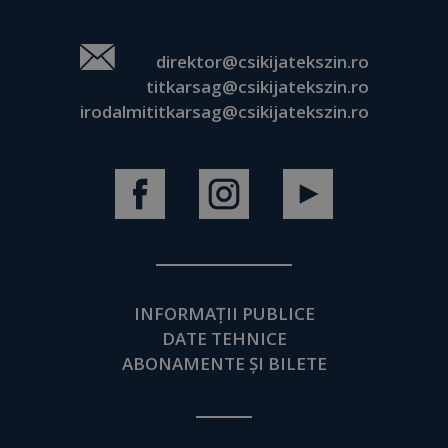
direktor@csikijatekszin.ro
titkarsag@csikijatekszin.ro
irodalmititkarsag@csikijatekszin.ro
INFORMAȚII PUBLICE
DATE TEHNICE
ABONAMENTE ȘI BILETE