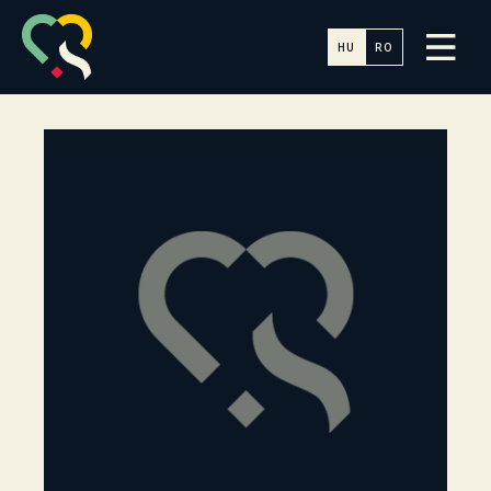
HU
RO