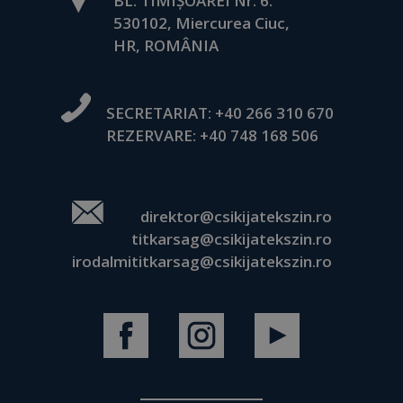
BL. TIMIȘOAREI Nr. 6.
530102, Miercurea Ciuc,
HR, ROMÂNIA
SECRETARIAT:
+40 266 310 670
REZERVARE:
+40 748 168 506
direktor@csikijatekszin.ro
titkarsag@csikijatekszin.ro
irodalmititkarsag@csikijatekszin.ro