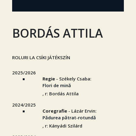
BORDÁS ATTILA
ROLURI LA CSÍKI JÁTÉKSZÍN
2025/2026
Regie
- Székely Csaba:
Flori de mină
, r: Bordás Attila
2024/2025
Coregrafie
- Lázár Ervin:
Pădurea pătrat-rotundă
, r: Kányádi Szilárd