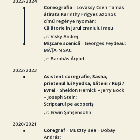
2023/2024
Coreografia
- Lovassy Cseh Tamás
átirata Karinthy Frigyes azonos
című regénye nyomán:
Călătorie în jurul craniului meu
, r: Visky Andrej
Mișcare scenică
- Georges Feydeau:
MÂȚA-N SAC
, r: Barabás Árpád
2022/2023
Asistent coregrafie, Sasha,
prietenul lui Fyedka, Săteni / Ruși /
Evrei
- Sheldon Harnick – Jerry Bock
– Joseph Stein:
Scripcarul pe acoperiș
, r: Erwin Șimșensohn
2020/2021
Coregraf
- Muszty Bea - Dobay
András: