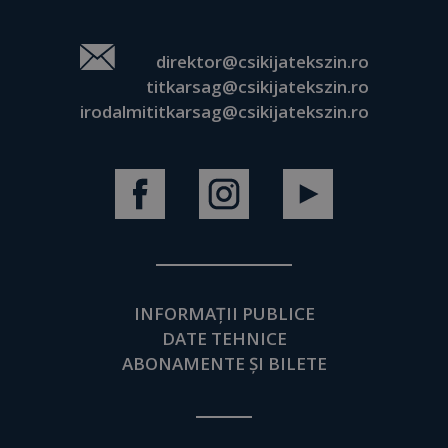
direktor@csikijatekszin.ro
titkarsag@csikijatekszin.ro
irodalmititkarsag@csikijatekszin.ro
INFORMAȚII PUBLICE
DATE TEHNICE
ABONAMENTE ȘI BILETE