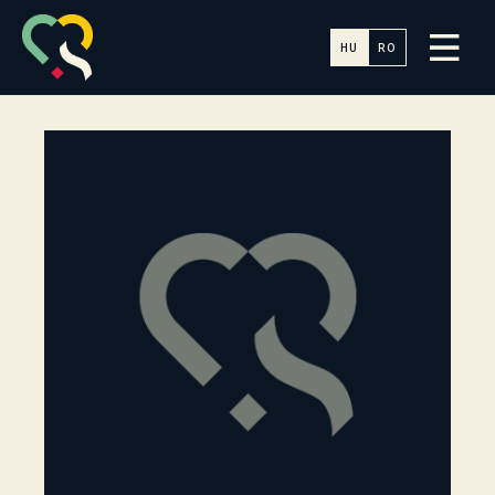
HU
RO