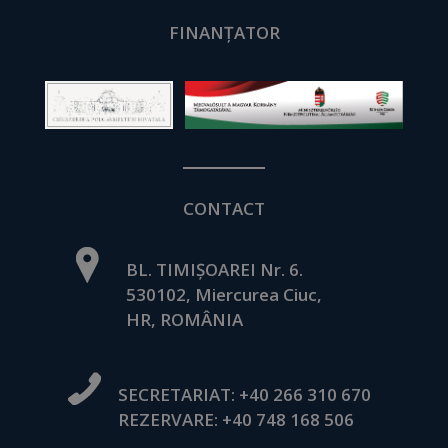
FINANȚATOR
CONTACT
BL. TIMIȘOAREI Nr. 6.
530102, Miercurea Ciuc,
HR, ROMÂNIA
SECRETARIAT:
+40 266 310 670
REZERVARE:
+40 748 168 506