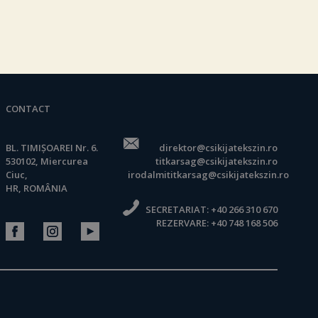
CONTACT
BL. TIMIȘOAREI Nr. 6.
direktor@csikijatekszin.ro
530102, Miercurea
titkarsag@csikijatekszin.ro
Ciuc,
irodalmititkarsag@csikijatekszin.ro
HR, ROMÂNIA
SECRETARIAT:
+40 266 310 670
REZERVARE:
+40 748 168 506