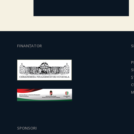
FINANȚATOR
S
P
S
Ș
C
M
SPONSORI