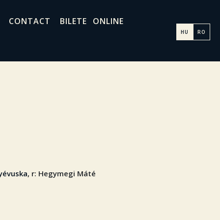
CONTACT
BILETE ONLINE
HU
RO
yévuska
, r: Hegymegi Máté