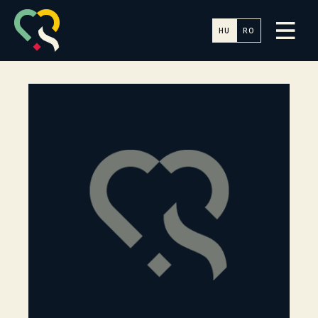
HU
RO