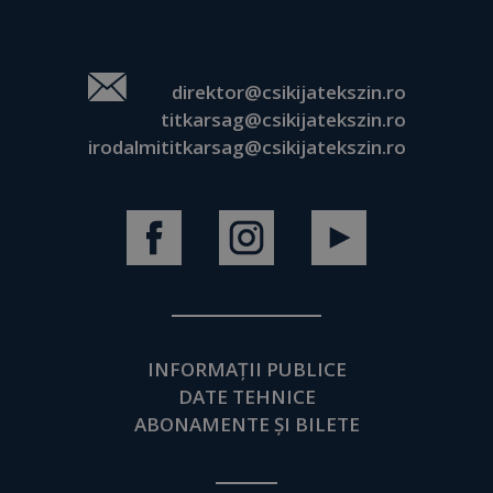
direktor@csikijatekszin.ro
titkarsag@csikijatekszin.ro
irodalmititkarsag@csikijatekszin.ro
INFORMAȚII PUBLICE
DATE TEHNICE
ABONAMENTE ȘI BILETE