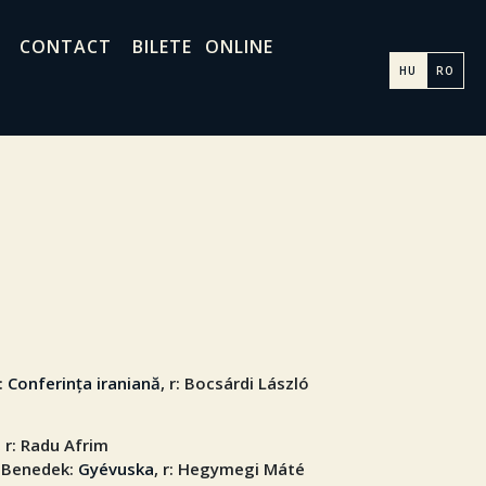
CONTACT
BILETE ONLINE
HU
RO
v:
Conferința iraniană
, r: Bocsárdi László
, r: Radu Afrim
s Benedek:
Gyévuska
, r: Hegymegi Máté