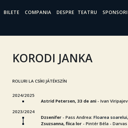
BILETE
COMPANIA
DESPRE TEATRU
SPONSORI
KORODI JANKA
ROLURI LA CSÍKI JÁTÉKSZÍN
2024/2025
Astrid Petersen, 33 de ani
- Ivan Viripaje
2023/2024
Dzsenifer
- Pass Andrea:
Floarea soarelui
Zsuzsanna, fiica lor
- Pintér Béla - Darva