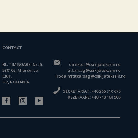
CONTACT
BL. TIMIȘOAREI Nr. 6.
direktor@csikijatekszin.ro
530102, Miercurea
titkarsag@csikijatekszin.ro
Ciuc,
irodalmititkarsag@csikijatekszin.ro
HR, ROMÂNIA
SECRETARIAT:
+40 266 310 670
REZERVARE:
+40 748 168 506