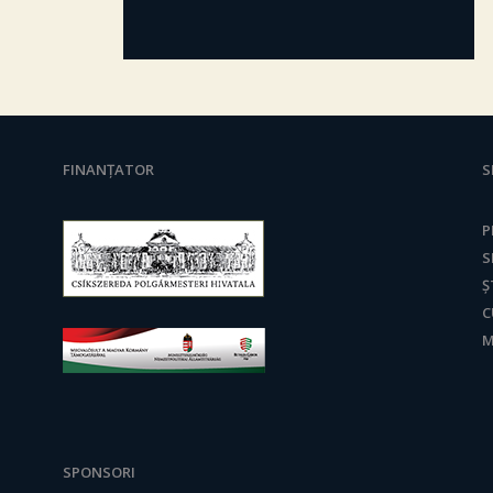
FINANȚATOR
S
P
S
Ș
C
M
SPONSORI