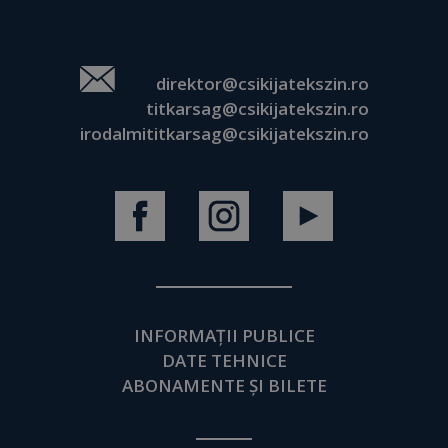
direktor@csikijatekszin.ro
titkarsag@csikijatekszin.ro
irodalmititkarsag@csikijatekszin.ro
INFORMAȚII PUBLICE
DATE TEHNICE
ABONAMENTE ȘI BILETE