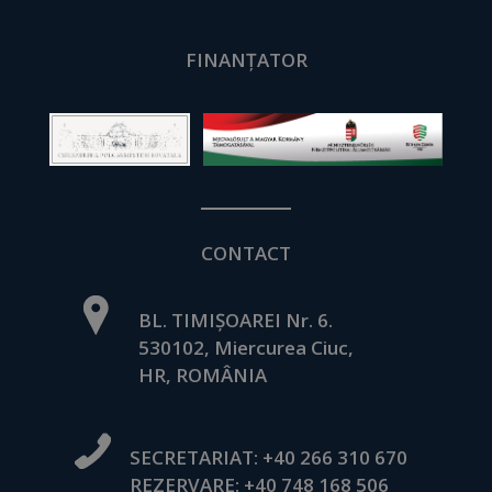
FINANȚATOR
CONTACT
BL. TIMIȘOAREI Nr. 6.
530102, Miercurea Ciuc,
HR, ROMÂNIA
SECRETARIAT:
+40 266 310 670
REZERVARE:
+40 748 168 506