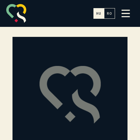
HU
RO