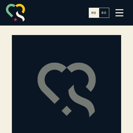
HU
RO