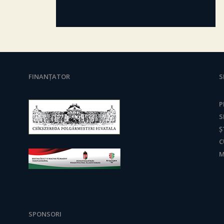
FINANȚATOR
S
P
S
Ș
C
M
SPONSORI