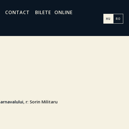
CONTACT
BILETE ONLINE
HU
RO
carnavalului
, r: Sorin Militaru