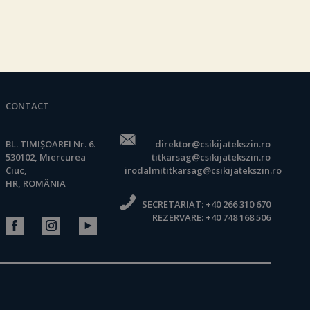
CONTACT
BL. TIMIȘOAREI Nr. 6.
direktor@csikijatekszin.ro
530102, Miercurea
titkarsag@csikijatekszin.ro
Ciuc,
irodalmititkarsag@csikijatekszin.ro
HR, ROMÂNIA
SECRETARIAT:
+40 266 310 670
REZERVARE:
+40 748 168 506