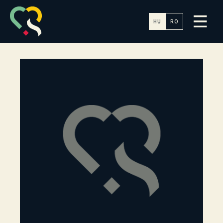
HU
RO