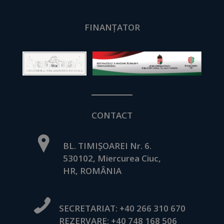
FINANȚATOR
CONTACT
BL. TIMIȘOAREI Nr. 6.
530102, Miercurea Ciuc,
HR, ROMÂNIA
SECRETARIAT:
+40 266 310 670
REZERVARE:
+40 748 168 506