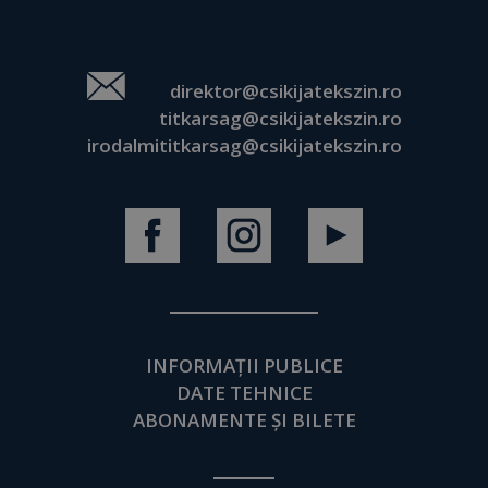
direktor@csikijatekszin.ro
titkarsag@csikijatekszin.ro
irodalmititkarsag@csikijatekszin.ro
INFORMAȚII PUBLICE
DATE TEHNICE
ABONAMENTE ȘI BILETE