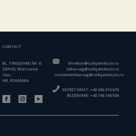
CONTACT
BL. TIMIȘOAREI Nr. 6.
direktor@csikijatekszin.ro
530102, Miercurea
titkarsag@csikijatekszin.ro
Ciuc,
irodalmititkarsag@csikijatekszin.ro
HR, ROMÂNIA
SECRETARIAT:
+40 266 310 670
REZERVARE:
+40 748 168 506