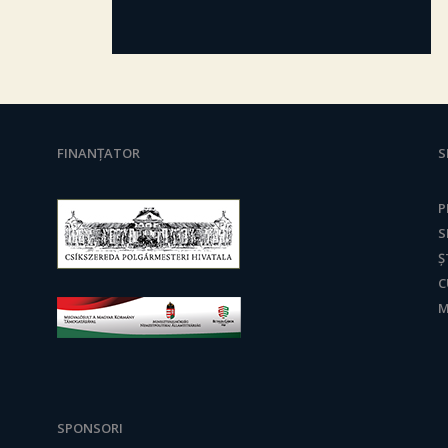
FINANȚATOR
S
P
S
Ș
C
M
SPONSORI