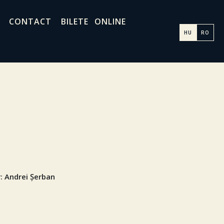
CONTACT
BILETE ONLINE
HU
RO
 r: Andrei Șerban