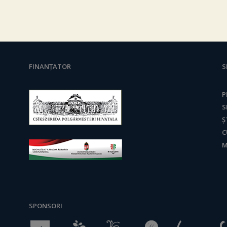
FINANȚATOR
S
P
S
Ș
C
M
SPONSORI