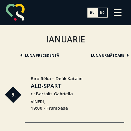
HU
RO
IANUARIE
LUNA PRECEDENTĂ
LUNA URMĂTOARE
Biró Réka – Deák Katalin
ALB-SPART
r.: Bartalis Gabriella
9.
VINERI,
19:00 - Frumoasa