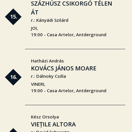
SZÁZHÚSZ CSIKORGÓ TÉLEN
ÁT
15.
r.: Kányádi Szilárd
JOI,
19:00 - Casa Artelor, Antderground
Hatházi András
KOVÁCS JÁNOS MOARE
r.: Dálnoky Csilla
16.
VINERI,
19:00 - Casa Artelor, Antderground
Kész Orsolya
VIEȚILE ALTORA