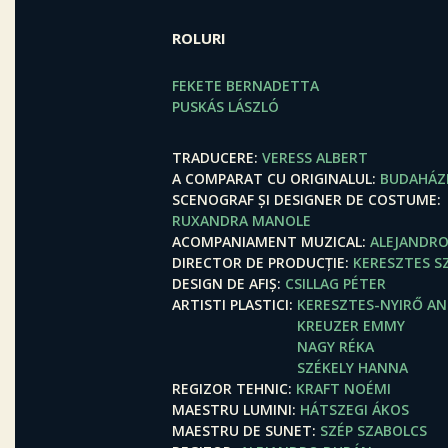
ROLURI
FEKETE BERNADETTA
PUSKÁS LÁSZLÓ
TRADUCERE
VERESS ALBERT
A COMPARAT CU ORIGINALUL
BUDAHÁZI
SCENOGRAF ȘI DESIGNER DE COSTUME
RUXANDRA MANOLE
ACOMPANIAMENT MUZICAL
ALEJANDR
DIRECTOR DE PRODUCȚIE
KERESZTES S
DESIGN DE AFIȘ
CSILLAG PÉTER
ARTISTI PLASTICI
KERESZTES-NYIRŐ A
KREUZER EMMY
NAGY RÉKA
SZÉKELY HANNA
REGIZOR TEHNIC
KRAFT NOÉMI
MAESTRU LUMINI
HÁTSZEGI ÁKOS
MAESTRU DE SUNET
SZÉP SZABOLCS