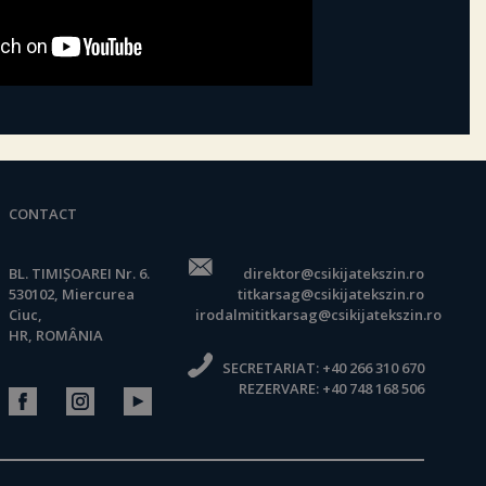
CONTACT
BL. TIMIȘOAREI Nr. 6.
direktor@csikijatekszin.ro
530102, Miercurea
titkarsag@csikijatekszin.ro
Ciuc,
irodalmititkarsag@csikijatekszin.ro
HR, ROMÂNIA
SECRETARIAT:
+40 266 310 670
REZERVARE:
+40 748 168 506