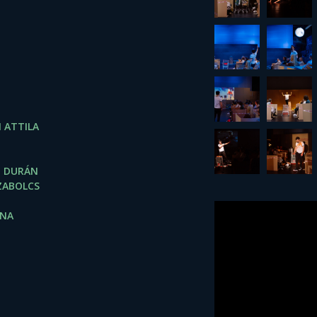
 ATTILA
O DURÁN
ZABOLCS
NNA