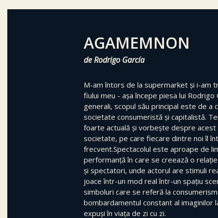
AGAMEMNON
de Rodrigo García
M-am întors de la supermarket și i-am 
fiului meu - așa începe piesa lui Rodrigo 
generali, scopul său principal este de a c
societate consumeristă și capitalistă. T
foarte actuală și vorbește despre acest 
societate, pe care fiecare dintre noi îl în
frecvent.Spectacolul este aproape de li
performanță în care se creează o relație 
și spectatori, unde actorul are stimuli real
joace într-un mod real într-un spațiu sce
simboluri care se referă la consumerism 
bombardamentul constant al imaginilor 
expuși în viața de zi cu zi.