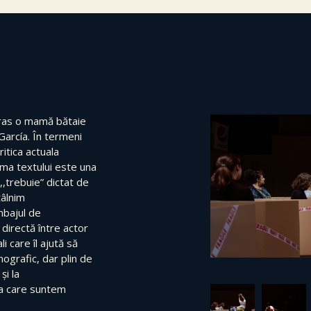
tras o mamă bătaie
García. În termeni
ritica actuala
ema textului este una
,,trebuie” dictat de
tâlnim
mbajul de
directă între actor
i care îl ajută să
nografic, dar plin de
și la
la care suntem