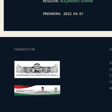
REGIZOR
ALEJANDRO DURÁN
PREMIERA
2022. 04. 01
FINANȚATOR
S
P
S
Ș
C
M