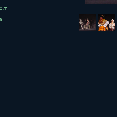
OLT
R