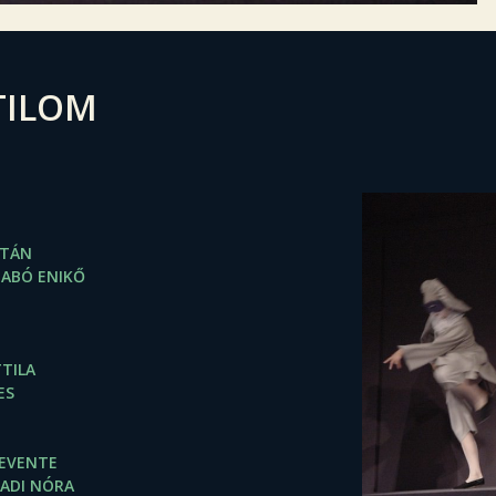
TILOM
LTÁN
ZABÓ ENIKŐ
TILA
ES
LEVENTE
ADI NÓRA