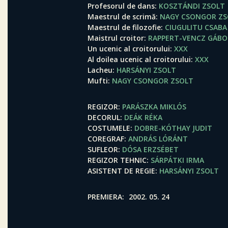
Profesorul de dans
KOSZTÁNDI ZSOLT
Maestrul de scrimă
NAGY CSONGOR ZS
Maestrul de filozofie
CIUGULITU CSABA
Maistrul croitor
RAPPERT-VENCZ GÁBO
Un ucenic al croitorului
XXX
Al doilea ucenic al croitorului
XXX
Lacheu
HARSÁNYI ZSOLT
Mufti
NAGY CSONGOR ZSOLT
REGIZOR
PARÁSZKA MIKLÓS
DECORUL
DEÁK RÉKA
COSTUMELE
DOBRE-KÓTHAY JUDIT
COREGRAF
ANDRÁS LÓRÁNT
SUFLEOR
DÓSA ERZSÉBET
REGIZOR TEHNIC
SÁRPÁTKI IRMA
ASISTENT DE REGIE
HARSÁNYI ZSOLT
PREMIERA
2002. 05. 24