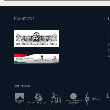
FINANȚATOR
S
P
S
Ș
C
M
SPONSORI