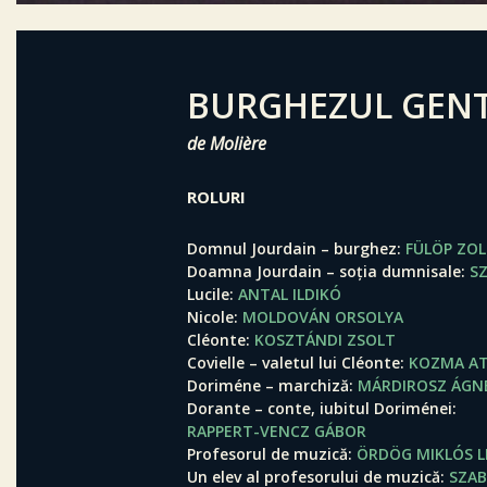
BURGHEZUL GEN
de Molière
ROLURI
Domnul Jourdain – burghez
FÜLÖP ZO
Doamna Jourdain – soția dumnisale
S
Lucile
ANTAL ILDIKÓ
Nicole
MOLDOVÁN ORSOLYA
Cléonte
KOSZTÁNDI ZSOLT
Covielle – valetul lui Cléonte
KOZMA AT
Doriméne – marchiză
MÁRDIROSZ ÁGN
Dorante – conte, iubitul Doriménei
RAPPERT-VENCZ GÁBOR
Profesorul de muzică
ÖRDÖG MIKLÓS 
Un elev al profesorului de muzică
SZAB