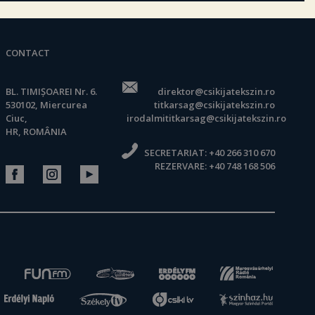
CONTACT
BL. TIMIȘOAREI Nr. 6.
direktor@csikijatekszin.ro
530102, Miercurea
titkarsag@csikijatekszin.ro
Ciuc,
irodalmititkarsag@csikijatekszin.ro
HR, ROMÂNIA
SECRETARIAT:
+40 266 310 670
REZERVARE:
+40 748 168 506