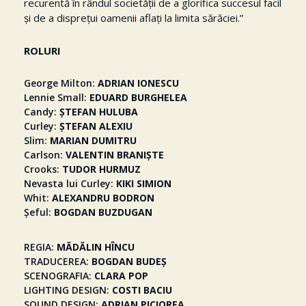
recurentă în rândul societății de a glorifica succesul facil
și de a disprețui oamenii aflați la limita sărăciei.”
ROLURI
George Milton
ADRIAN IONESCU
Lennie Small
EDUARD BURGHELEA
Candy
ȘTEFAN HULUBA
Curley
ȘTEFAN ALEXIU
Slim
MARIAN DUMITRU
Carlson
VALENTIN BRANIȘTE
Crooks
TUDOR HURMUZ
Nevasta lui Curley
KIKI SIMION
Whit
ALEXANDRU BODRON
Șeful
BOGDAN BUZDUGAN
REGIA
MĂDĂLIN HÎNCU
TRADUCEREA
BOGDAN BUDEȘ
SCENOGRAFIA
CLARA POP
LIGHTING DESIGN
COSTI BACIU
SOUND DESIGN
ADRIAN PICIOREA