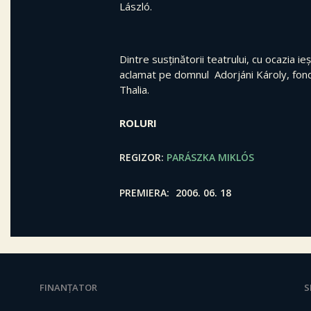
László.
Dintre susținătorii teatrului, cu ocazia ieși
aclamat pe domnul Adorjáni Károly, fond
Thalia.
ROLURI
REGIZOR
PARÁSZKA MIKLÓS
PREMIERA
2006. 06. 18
FINANȚATOR
S