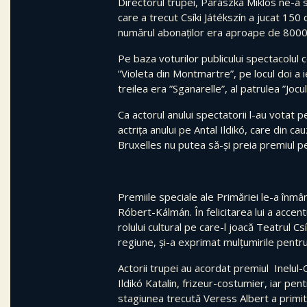
Directorul trupei, Parászka Miklós ne-a 
care a trecut Csíki Játékszín a jucat 150
numărul abonaților era aproape de 8000
Pe baza voturilor publicului spectacolul 
”Violeta din Montmartre”, pe locul doi a ie
treilea era ”Sganarelle”, al patrulea ”Jocu
Ca actorul anului spectatorii l-au votat p
actrița anului pe Antal Ildikó, care din cauz
Bruxelles nu putea să-și preia premiul p
Premiile speciale ale Primăriei le-a înmâ
Róbert-Kálmán. În felicitarea lui a accen
rolului cultural pe care-l joacă Teatrul Csí
regiune, și-a exprimat mulțumirile pentr
Actorii trupei au acordat premiul Inelul-C
Ildikó Katalin, frizeur-costumier, iar pent
stagiunea trecută Veress Albert a primi