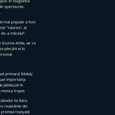
spus: în stagiunea
 de spectacole,
.
cel mai popular a fost
șit ”Iubirea”, al
l de-a măcelul”.
e Kozma Attila, iar ca
a plecării ei în
ersonal.
nat primarul Ráduly
tuat importanța
ki Játékszín în
u munca trupei.
uliselor lui Bács
ru realizările din
t premiul Hunyadi