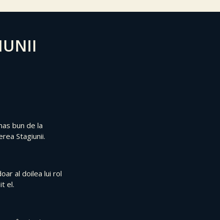
IUNII
mas bun de la
rea Stagiunii.
ar al doilea lui rol
t el.