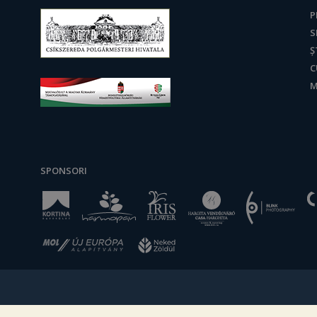
P
S
Ș
C
M
SPONSORI