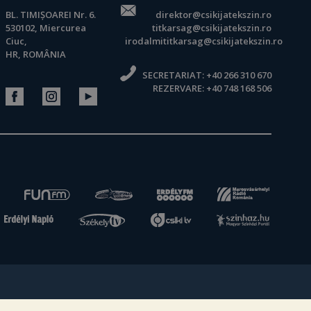
BL. TIMIȘOAREI Nr. 6.
direktor@csikijatekszin.ro
530102, Miercurea
titkarsag@csikijatekszin.ro
Ciuc,
irodalmititkarsag@csikijatekszin.ro
HR, ROMÂNIA
SECRETARIAT:
+40 266 310 670
REZERVARE:
+40 748 168 506