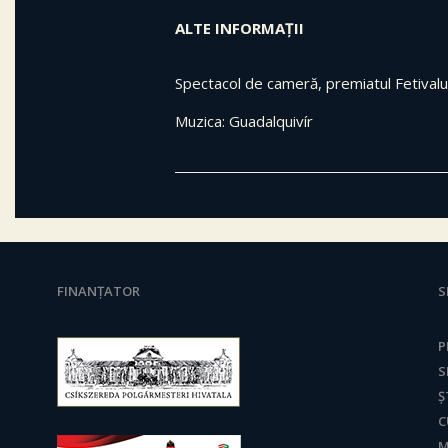
ALTE INFORMAȚII
Spectacol de cameră, premiatul Fetivalu
Muzica: Guadalquivír
FINANȚATOR
S
P
S
Ș
C
M