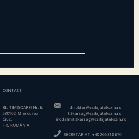
CONTACT
BL. TIMIȘOAREI Nr. 6.
direktor@csikijatekszin.ro
530102, Miercurea
titkarsag@csikijatekszin.ro
Ciuc,
irodalmititkarsag@csikijatekszin.ro
HR, ROMÂNIA
SECRETARIAT:
+40 266 310 670