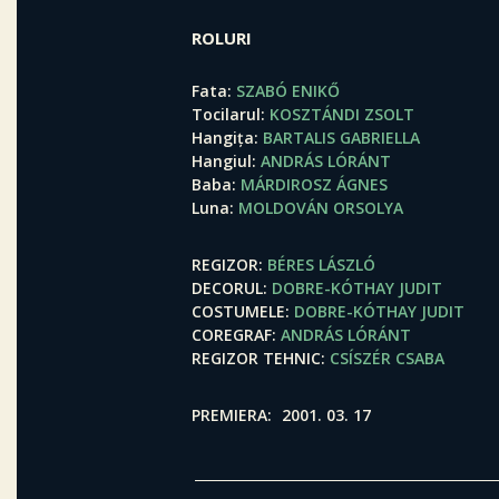
ROLURI
Fata
SZABÓ ENIKŐ
Tocilarul
KOSZTÁNDI ZSOLT
Hangița
BARTALIS GABRIELLA
Hangiul
ANDRÁS LÓRÁNT
Baba
MÁRDIROSZ ÁGNES
Luna
MOLDOVÁN ORSOLYA
REGIZOR
BÉRES LÁSZLÓ
DECORUL
DOBRE-KÓTHAY JUDIT
COSTUMELE
DOBRE-KÓTHAY JUDIT
COREGRAF
ANDRÁS LÓRÁNT
REGIZOR TEHNIC
CSÍSZÉR CSABA
PREMIERA
2001. 03. 17