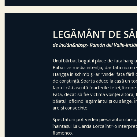
LEGĂMÂNT DE S
de Inclán&nbsp;- Ramón del Valle-Inclá
Unui bărbat bogat îi place de fata hangiulu
Baba i-ar media intenția, dar fata nici nu
Hangița în schimb și-ar ”vinde” fata fără
de conștiință. Soarta aduce la casă un toc
faptul că-i ascută foarfecile fetei, începe 
Fata, decât să fie victima voinței altora, 
băiatul, oficiind legământul și cu sânge. Î
are și consecințe.
Spectatorii pot vedea piesa autorului sp
înaintașul lui García Lorca într-o interpr
flamenco.