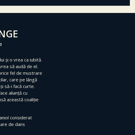
ÂNGE
n
i și o vrea ca iubită.
 vrea să audă de el.
 orice fel de mustrare
ilar, care pe lângă
și să-i facă curte.
face alianță cu
nsă această coaliție
aniol considerat
etare de dans