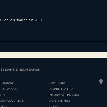
lui de la Kisvárda din 2001
ITE MAP ȘI LINKURI RAPIDE
ROGRAM
COMPANIA
PECTACOLE
DESPRE TEATRU
TIRI
INFORMAȚII PUBLICE
UMPĂRĂ BILETE
DATE TEHNICE
EDIA
BILETE