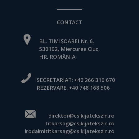
CONTACT
BL. TIMIȘOAREI Nr. 6.
530102, Miercurea Ciuc,
HR, ROMÂNIA
SECRETARIAT:
+40 266 310 670
REZERVARE:
+40 748 168 506
direktor@csikijatekszin.ro
titkarsag@csikijatekszin.ro
irodalmititkarsag@csikijatekszin.ro