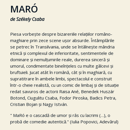
MARÓ
de Székely Csaba
Piesa vorbește despre bizareriile relațiilor româno-
maghiare prin zece scene ușor absurde. Întâmplările
se petrec în Transilvania, unde se întâlnește mândria
etnică și complexul de inferioritate, sentimentele de
dominare și nemulțumirile reale, durerea sinceră și
umorul, condimentate bineînțeles cu multe gâlcevi și
bruftuieli. Jucat atât în română, cât și în maghiară, cu
supratitrare în ambele limbi, spectacolul e construit
într-o cheie realistă, cu un comic de limbaj și de situație
redat savuros de actorii Raisa Ané, Benedek Huszár
Botond, Ciugulitu Csaba, Fodor Piroska, Badics Petra,
Cristian Bojan și Nagy István.
" MaRó e o cascadă de umor şi râs cu lacrimi (…), o
probă de comedie autentică." (Iulia Popovici, Adevărul)