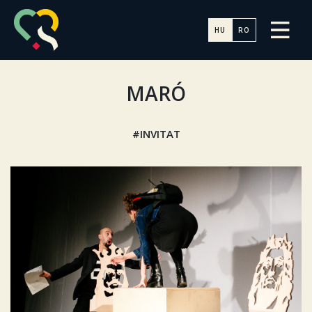
HU
RO
MARÓ
INVITAT