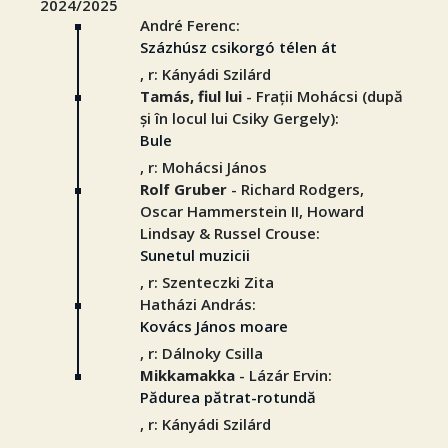
2024/2025
André Ferenc:
Százhúsz csikorgó télen át
, r: Kányádi Szilárd
Tamás, fiul lui
- Frații Mohácsi (după
și în locul lui Csiky Gergely):
Bule
, r: Mohácsi János
Rolf Gruber
- Richard Rodgers,
Oscar Hammerstein II, Howard
Lindsay & Russel Crouse:
Sunetul muzicii
, r: Szenteczki Zita
Hatházi András:
Kovács János moare
, r: Dálnoky Csilla
Mikkamakka
- Lázár Ervin:
Pădurea pătrat-rotundă
, r: Kányádi Szilárd