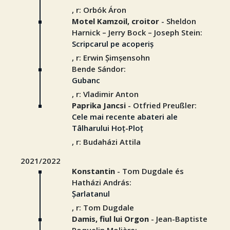
, r: Orbók Áron
Motel Kamzoil, croitor
- Sheldon
Harnick – Jerry Bock – Joseph Stein:
Scripcarul pe acoperiș
, r: Erwin Șimșensohn
Bende Sándor:
Gubanc
, r: Vladimir Anton
Paprika Jancsi
- Otfried Preußler:
Cele mai recente abateri ale
Tâlharului Hoț-Ploț
, r: Budaházi Attila
2021/2022
Konstantin
- Tom Dugdale és
Hatházi András:
Șarlatanul
, r: Tom Dugdale
Damis, fiul lui Orgon
- Jean-Baptiste