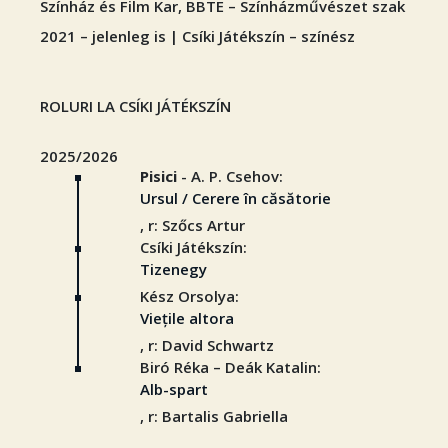
Színház és Film Kar, BBTE – Színházművészet szak
2021 – jelenleg is | Csíki Játékszín – színész
ROLURI LA CSÍKI JÁTÉKSZÍN
2025/2026
Pisici
- A. P. Csehov:
Ursul / Cerere în căsătorie
, r: Szőcs Artur
Csíki Játékszín:
Tizenegy
Kész Orsolya:
Viețile altora
, r: David Schwartz
Biró Réka – Deák Katalin:
Alb-spart
, r: Bartalis Gabriella