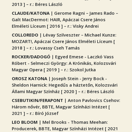
2013 ] – r.: Béres László
CLAUDE/KATONA
| Gerome Ragni – James Rado –
Galt MacDermot: HAIR, Apáczai Csere János
Elméleti Líceum [ 2016 ] – r.: Visky Andrei
COLLOREDO
| Lévay Szilveszter – Michael Kunze:
MOZART!, Apáczai Csere János Elméleti Líceum [
2018 ] – r.: Lovassy Cseh Tamás
ROCKER/DADOGÓ
| Egyed Emese - Laczkó Vass
Róbert - Selmeczi György: A Krónikás, Kolozsvári
Magyar Opera [ 2019 ] – r.: Szokol Jutka
OROSZ KATONA
| Joseph Stein - Jerry Bock -
Sheldon Harnick: Hegedűs a háztetőn, Kolozsvári
Állami Magyar Színház [ 2020 ] – r.: Béres László
CSEBUTIKIN/FERAPONT
| Anton Pavlovics Csehov:
Három nővér, BBTE, Magyar Színházi Intézet [
2021 ] – r.: Bíró József
LEO BLOOM
| Mel Brooks - Thomas Meehan:
Producerek, BBTE, Magyar Színházi Intézet [ 2021