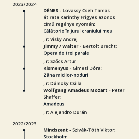
2023/2024
DÉNES
- Lovassy Cseh Tamás
átirata Karinthy Frigyes azonos
című regénye nyomán:
Călătorie în jurul craniului meu
, r: Visky Andrej
Jimmy / Walter
- Bertolt Brecht:
Opera de trei parale
, r: Szőcs Artur
Kismenyus
- Gimesi Dóra:
Zâna micilor-noduri
, r: Dálnoky Csilla
Wolfgang Amadeus Mozart
- Peter
Shaffer:
Amadeus
, r: Alejandro Durán
2022/2023
Mindszent
- Szivák-Tóth Viktor:
Stockholm