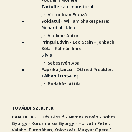
Poquelin Molière:
Tartuffe sau impostorul
, r: Victor Ioan Frunză
Soldatul
- William Shakespeare:
Richard al III-lea
, r: Vladimir Anton
Prințul Edvin
- Leo Stein – Jenbach
Béla - Kálmán Imre:
Silvia
, r: Sebestyén Aba
Paprika Jancsi
- Otfried Preußler:
Tâlharul Hoț-Ploț
, r: Budaházi Attila
TOVÁBBI SZEREPEK
BANDATAG
| Dés László - Nemes István - Böhm
György - Korcsmáros György - Horváth Péter:
Valahol Europában, Kolozsvári Magyar Opera [