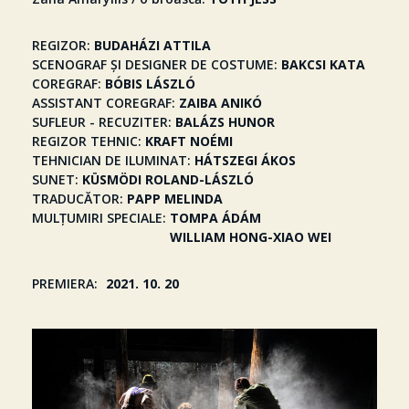
REGIZOR
BUDAHÁZI ATTILA
SCENOGRAF ȘI DESIGNER DE COSTUME
BAKCSI KATA
COREGRAF
BÓBIS LÁSZLÓ
ASSISTANT COREGRAF
ZAIBA ANIKÓ
SUFLEUR - RECUZITER
BALÁZS HUNOR
REGIZOR TEHNIC
KRAFT NOÉMI
TEHNICIAN DE ILUMINAT
HÁTSZEGI ÁKOS
SUNET
KÜSMÖDI ROLAND-LÁSZLÓ
TRADUCĂTOR
PAPP MELINDA
MULȚUMIRI SPECIALE
TOMPA ÁDÁM
WILLIAM HONG-XIAO WEI
PREMIERA
2021. 10. 20