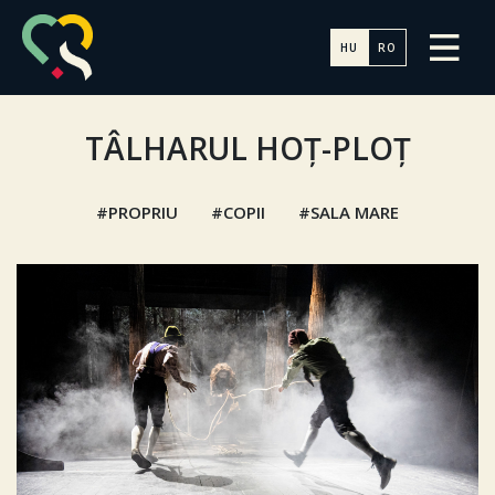
HU
RO
TÂLHARUL HOȚ-PLOȚ
PROPRIU
COPII
SALA MARE