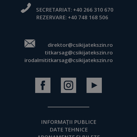
SECRETARIAT:
+40 266 310 670
REZERVARE:
+40 748 168 506
direktor@csikijatekszin.ro
titkarsag@csikijatekszin.ro
irodalmititkarsag@csikijatekszin.ro
INFORMAȚII PUBLICE
DATE TEHNICE