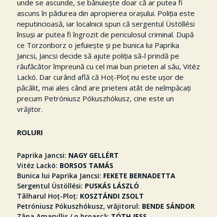
unde se ascunde, se bănuiește doar că ar putea fi
ascuns în pădurea din apropierea orașului. Poliția este
neputincioasă, iar localnicii spun că sergentul Üstöllési
însuși ar putea fi îngrozit de periculosul criminal. După
ce Torzonborz o jefuiește și pe bunica lui Paprika
Jancsi, Jancsi decide să ajute poliția să-l prindă pe
răufăcător împreună cu cel mai bun prieten al său, Vitéz
Lackó. Dar curând află că Hoț-Ploț nu este ușor de
păcălit, mai ales când are prieteni atât de neîmpăcați
precum Petróniusz Pókuszhókusz, cine este un
vrăjitor.
ROLURI
Paprika Jancsi
NAGY GELLÉRT
Vitéz Lackó
BORSOS TAMÁS
Bunica lui Paprika Jancsi
FEKETE BERNADETTA
Sergentul Üstöllési
PUSKÁS LÁSZLÓ
Tâlharul Hoț-Ploț
KOSZTÁNDI ZSOLT
Petróniusz Pókuszhókusz, vrăjitorul
BENDE SÁNDOR
Zâna Amaryllis / o broască
TÓTH JESS