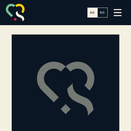
HU
RO