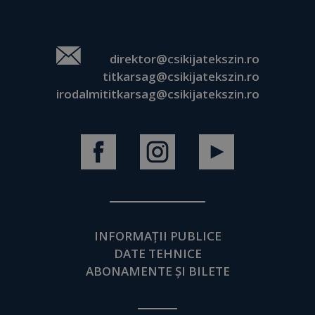
direktor@csikijatekszin.ro
titkarsag@csikijatekszin.ro
irodalmititkarsag@csikijatekszin.ro
INFORMAȚII PUBLICE
DATE TEHNICE
ABONAMENTE ȘI BILETE