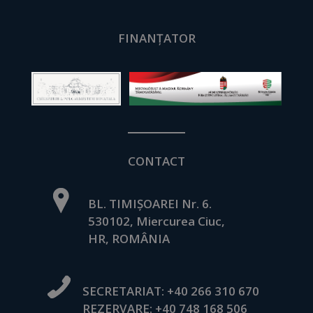
FINANȚATOR
CONTACT
BL. TIMIȘOAREI Nr. 6.
530102, Miercurea Ciuc,
HR, ROMÂNIA
SECRETARIAT:
+40 266 310 670
REZERVARE:
+40 748 168 506